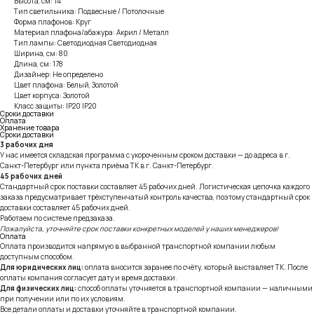
Высота, см: 14
Тип светильника: Подвесные / Потолочные
Форма плафонов: Круг
Материал плафона/абажура: Акрил / Металл
Тип лампы: Светодиодная Светодиодная
Ширина, см: 80
Длина, см: 178
Дизайнер: Не определено
Цвет плафона: Белый, Золотой
Цвет корпуса: Золотой
Класс защиты: IP20 IP20
Сроки доставки
Оплата
Хранение товара
Сроки доставки
3 рабочих дня
У нас имеется складская программа с укороченным сроком доставки — до адреса в г.
Санкт-Петербург или пункта приёма ТК в г. Санкт-Петербург.
45 рабочих дней
Стандартный срок поставки составляет 45 рабочих дней. Логистическая цепочка каждого
заказа предусматривает трёхступенчатый контроль качества, поэтому стандартный срок
доставки составляет 45 рабочих дней.
Работаем по системе предзаказа.
Пожалуйста, уточняйте срок поставки конкретных моделей у наших менеджеров!
Оплата
Оплата производится напрямую в выбранной транспортной компании любым
доступным способом.
Для юридических лиц:
оплата вносится заранее по счёту, который выставляет ТК. После
оплаты компания согласует дату и время доставки.
Для физических лиц:
способ оплаты уточняется в транспортной компании — наличными
при получении или по их условиям.
Все детали оплаты и доставки уточняйте в транспортной компании.