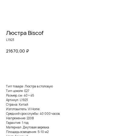
Люстра Biscof
L1923
21670,00
₽
Заказать
Тип товара: Люстра в столовую
Тип цоколя: E27
Размер, см: 40 × 45
Артикул: L1923
Страна: Китай
Изготовитель: VI Home
Средний срок службы: 40 000 часов
Напряжение: 220В
Гарантия: 1 год
Материал: Джутовая веревка
Площадь освещения: 5-10 м2