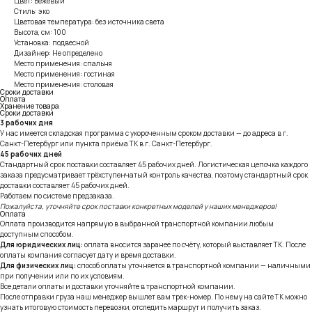
Цвет: Бежевый
Стиль: эко
Цветовая температура: без источника света
Высота, см: 100
Установка: подвесной
Дизайнер: Не определено
Место применения: спальня
Место применения: гостиная
Место применения: столовая
Сроки доставки
Оплата
Хранение товара
Сроки доставки
3 рабочих дня
У нас имеется складская программа с укороченным сроком доставки — до адреса в г.
Санкт-Петербург или пункта приёма ТК в г. Санкт-Петербург.
45 рабочих дней
Стандартный срок поставки составляет 45 рабочих дней. Логистическая цепочка каждого
заказа предусматривает трёхступенчатый контроль качества, поэтому стандартный срок
доставки составляет 45 рабочих дней.
Работаем по системе предзаказа.
Пожалуйста, уточняйте срок поставки конкретных моделей у наших менеджеров!
Оплата
Оплата производится напрямую в выбранной транспортной компании любым
доступным способом.
Для юридических лиц:
оплата вносится заранее по счёту, который выставляет ТК. После
оплаты компания согласует дату и время доставки.
Для физических лиц:
способ оплаты уточняется в транспортной компании — наличными
при получении или по их условиям.
Все детали оплаты и доставки уточняйте в транспортной компании.
После отправки груза наш менеджер вышлет вам трек-номер. По нему на сайте ТК можно
узнать итоговую стоимость перевозки, отследить маршрут и получить заказ.