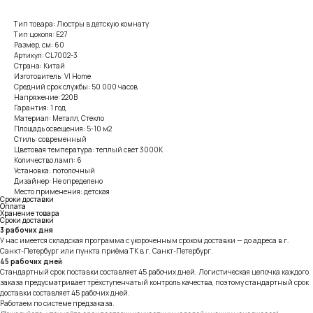
Тип товара: Люстры в детскую комнату
Тип цоколя: E27
Размер, см: 60
Артикул: CL7002-3
Страна: Китай
Изготовитель: VI Home
Средний срок службы: 50 000 часов
Напряжение: 220В
Гарантия: 1 год
Материал: Металл, Стекло
Площадь освещения: 5-10 м2
Стиль: современный
Цветовая температура: теплый свет 3000К
Количество ламп: 6
Установка: потолочный
Дизайнер: Не определено
Место применения: детская
Сроки доставки
Оплата
Хранение товара
Сроки доставки
3 рабочих дня
У нас имеется складская программа с укороченным сроком доставки — до адреса в г.
Санкт-Петербург или пункта приёма ТК в г. Санкт-Петербург.
45 рабочих дней
Стандартный срок поставки составляет 45 рабочих дней. Логистическая цепочка каждого
заказа предусматривает трёхступенчатый контроль качества, поэтому стандартный срок
доставки составляет 45 рабочих дней.
Работаем по системе предзаказа.