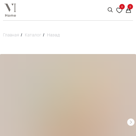
0
0
Главная
/
Каталог
/
Назад