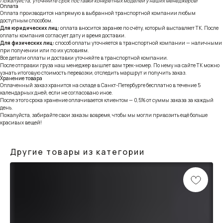
Пожалуйста, уточняйте срок поставки конкретных моделей у наших менеджеров!
Оплата
Оплата производится напрямую в выбранной транспортной компании любым
доступным способом.
Для юридических лиц:
оплата вносится заранее по счёту, который выставляет ТК. После
оплаты компания согласует дату и время доставки.
Для физических лиц:
способ оплаты уточняется в транспортной компании — наличными
при получении или по их условиям.
Все детали оплаты и доставки уточняйте в транспортной компании.
После отправки груза наш менеджер вышлет вам трек-номер. По нему на сайте ТК можно
узнать итоговую стоимость перевозки, отследить маршрут и получить заказ.
Хранение товара
Оплаченный заказ хранится на складе в Санкт-Петербурге бесплатно в течение 5
календарных дней, если не согласовано иное.
После этого срока хранение оплачивается клиентом — 0,5% от суммы заказа за каждый
день.
Пожалуйста, забирайте свои заказы вовремя, чтобы мы могли привозить ещё больше
красивых вещей!
Другие товары из категории