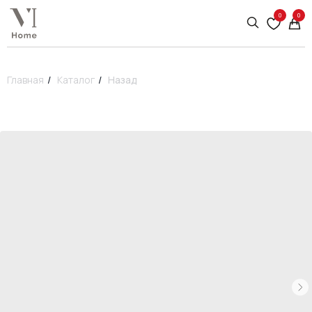
0
0
Главная
/
Каталог
/
Назад