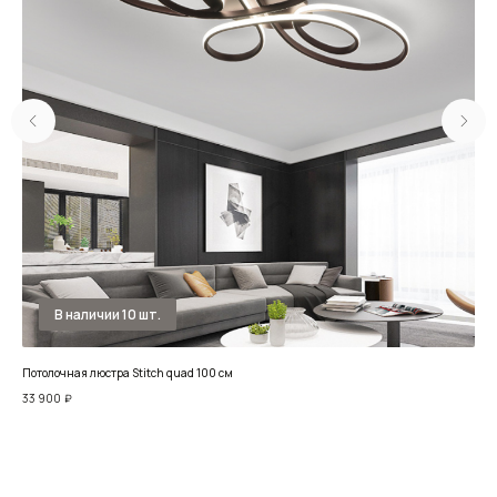
Потолочная люстра Stitch quad 100 см
Люс
33 900
₽
22 