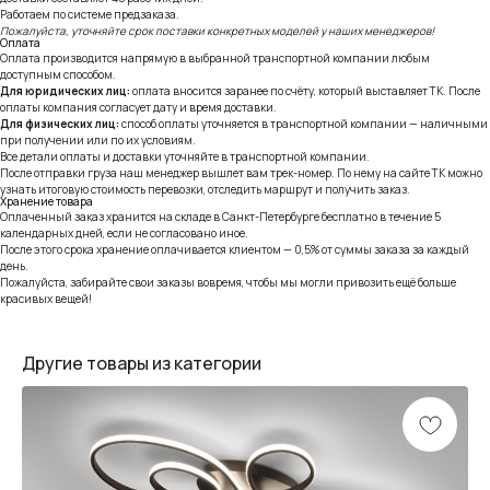
Работаем по системе предзаказа.
Пожалуйста, уточняйте срок поставки конкретных моделей у наших менеджеров!
Оплата
Оплата производится напрямую в выбранной транспортной компании любым
доступным способом.
Для юридических лиц:
оплата вносится заранее по счёту, который выставляет ТК. После
оплаты компания согласует дату и время доставки.
Для физических лиц:
способ оплаты уточняется в транспортной компании — наличными
при получении или по их условиям.
Все детали оплаты и доставки уточняйте в транспортной компании.
После отправки груза наш менеджер вышлет вам трек-номер. По нему на сайте ТК можно
узнать итоговую стоимость перевозки, отследить маршрут и получить заказ.
Хранение товара
Оплаченный заказ хранится на складе в Санкт-Петербурге бесплатно в течение 5
календарных дней, если не согласовано иное.
После этого срока хранение оплачивается клиентом — 0,5% от суммы заказа за каждый
день.
Пожалуйста, забирайте свои заказы вовремя, чтобы мы могли привозить ещё больше
красивых вещей!
Другие товары из категории