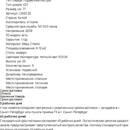
Тип товара: Подвесные люстры
Тип цоколя: E27
Размер, см: 77
Артикул: L1682-22
Страна: Китай
Изготовитель: VI Home
Средний срок службы: 50 000 часов
Напряжение: 220В
3D модель: есть
Гарантия: 1 год
Материал: Медь, Стекло
Площадь освещения: 8-12 м2
Стиль: модерн
Цветовая температура: теплый свет 3000К
Высота, см: 25
Количество ламп: 5
Установка: подвесной
Дизайнер: Не определено
Место применения: спальня
Место применения: гостиная
Место применения: столовая
Сроки доставки
Оплата
Хранение товара
Сроки доставки
3 рабочих дня
У нас имеется складская программа с укороченным сроком доставки — до адреса в г.
Санкт-Петербург или пункта приёма ТК в г. Санкт-Петербург.
45 рабочих дней
Стандартный срок поставки составляет 45 рабочих дней. Логистическая цепочка каждого
заказа предусматривает трёхступенчатый контроль качества, поэтому стандартный срок
доставки составляет 45 рабочих дней.