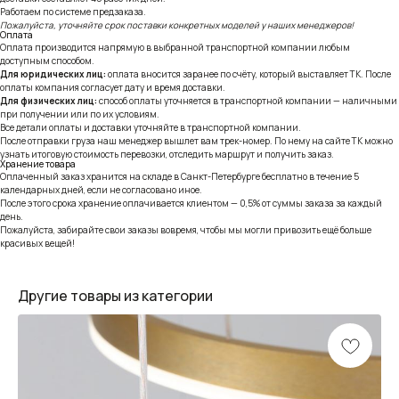
Работаем по системе предзаказа.
Пожалуйста, уточняйте срок поставки конкретных моделей у наших менеджеров!
Оплата
Оплата производится напрямую в выбранной транспортной компании любым
доступным способом.
Для юридических лиц:
оплата вносится заранее по счёту, который выставляет ТК. После
оплаты компания согласует дату и время доставки.
Для физических лиц:
способ оплаты уточняется в транспортной компании — наличными
при получении или по их условиям.
Все детали оплаты и доставки уточняйте в транспортной компании.
После отправки груза наш менеджер вышлет вам трек-номер. По нему на сайте ТК можно
узнать итоговую стоимость перевозки, отследить маршрут и получить заказ.
Хранение товара
Оплаченный заказ хранится на складе в Санкт-Петербурге бесплатно в течение 5
календарных дней, если не согласовано иное.
После этого срока хранение оплачивается клиентом — 0,5% от суммы заказа за каждый
день.
Пожалуйста, забирайте свои заказы вовремя, чтобы мы могли привозить ещё больше
красивых вещей!
Другие товары из категории