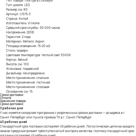
Тип товара: Люстра в столовую
Тип цоколя: LED
Размер, см: 80
Артикул: L1575-3
Страна: Китай
Изготовитель: VI Home
Средний срок службы: 50 000 часов
Напряжение: 220В
Гарантия: 2 года
Материал: Металл, Акрил
Площадь освещения: 15-20 м2
Стиль: модерн
Цветовая температура: теплый свет 3000К
Корпус: Белый
Высота, см: 100
Установка: подвесной
Дизайнер: Не определено
Место применения: спальня
Место применения: гостиная
Место применения: столовая
Основание, см: 15
Сроки доставки
Оплата
Хранение товара
Сроки доставки
3 рабочих дня
У нас имеется складская программа с укороченным сроком доставки — до адреса в г.
Санкт-Петербург или пункта приёма ТК в г. Санкт-Петербург.
45 рабочих дней
Стандартный срок поставки составляет 45 рабочих дней. Логистическая цепочка каждого
заказа предусматривает трёхступенчатый контроль качества, поэтому стандартный срок
доставки составляет 45 рабочих дней.