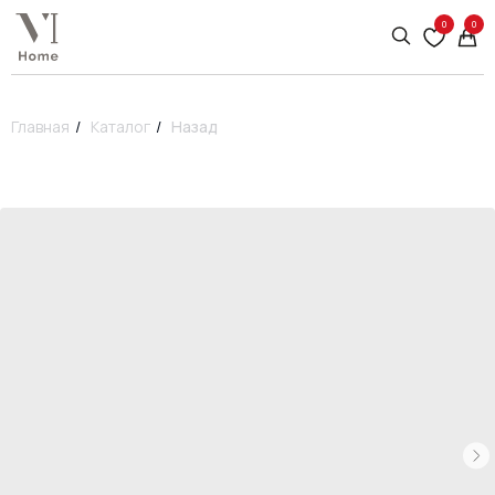
0
0
Главная
/
Каталог
/
Назад