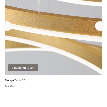
Люстра Twine 80
Люс
19 995
₽
74 