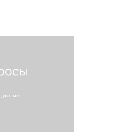
росы
 для связи.