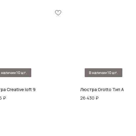
а Creative loft 9
Люстра Grotto Тип А
5
₽
26 430
₽