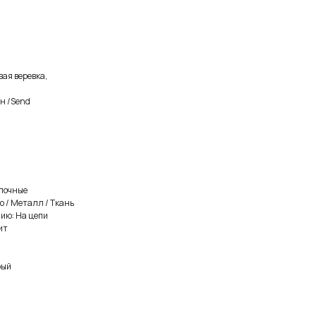
ая веревка,
н /Send
олочные
 / Металл / Ткань
ию: На цепи
ит
рый