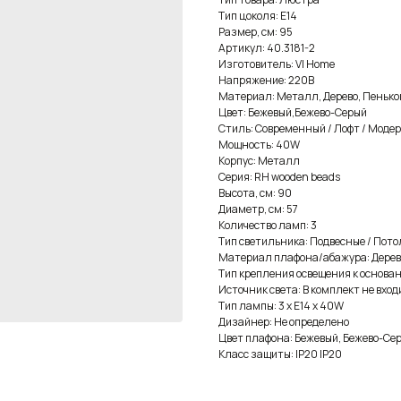
Тип цоколя: E14
Размер, см: 95
Артикул: 40.3181-2
Изготовитель: VI Home
Напряжение: 220В
Материал: Металл, Дерево, Пеньков
Цвет: Бежевый,Бежево-Серый
Стиль: Современный / Лофт / Модер
Мощность: 40W
Корпус: Металл
Серия: RH wooden beads
Высота, см: 90
Диаметр, см: 57
Количество ламп: 3
Тип светильника: Подвесные / Пот
Материал плафона/абажура: Дерево
Тип крепления освещения к основан
Источник света: В комплект не вход
Тип лампы: 3 x E14 x 40W
Дизайнер: Не определено
Цвет плафона: Бежевый, Бежево-Се
Класс защиты: IP20 IP20