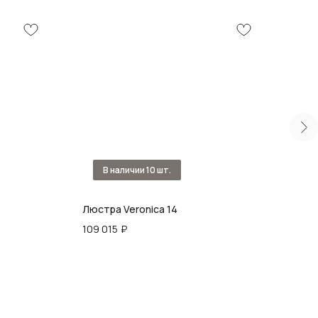
Люстра Veronica 14
Люс
109 015
₽
56 9