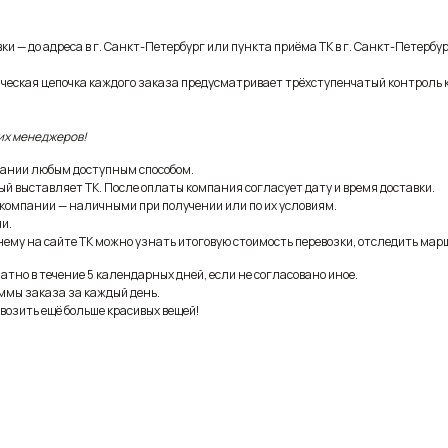
и — до адреса в г. Санкт-Петербург или пункта приёма ТК в г. Санкт-Петербур
ическая цепочка каждого заказа предусматривает трёхступенчатый контроль 
их менеджеров!
ании любым доступным способом.
ый выставляет ТК. После оплаты компания согласует дату и время доставки.
 компании — наличными при получении или по их условиям.
и.
ему на сайте ТК можно узнать итоговую стоимость перевозки, отследить марш
тно в течение 5 календарных дней, если не согласовано иное.
ммы заказа за каждый день.
возить ещё больше красивых вещей!