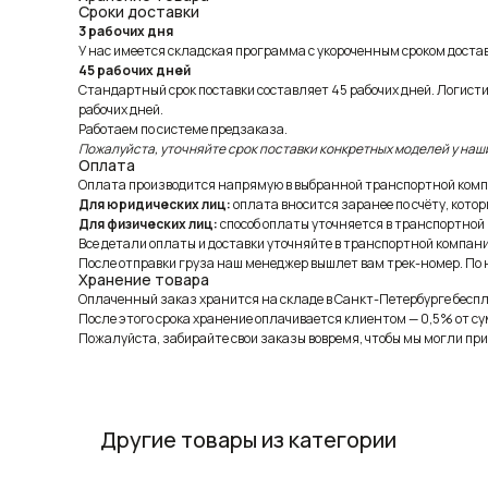
Сроки доставки
3 рабочих дня
У нас имеется складская программа с укороченным сроком доставк
45 рабочих дней
Стандартный срок поставки составляет 45 рабочих дней. Логист
рабочих дней.
Работаем по системе предзаказа.
Пожалуйста, уточняйте срок поставки конкретных моделей у наш
Оплата
Оплата производится напрямую в выбранной транспортной комп
Для юридических лиц:
оплата вносится заранее по счёту, котор
Для физических лиц:
способ оплаты уточняется в транспортной
Все детали оплаты и доставки уточняйте в транспортной компани
После отправки груза наш менеджер вышлет вам трек-номер. По н
Хранение товара
Оплаченный заказ хранится на складе в Санкт-Петербурге беспла
После этого срока хранение оплачивается клиентом — 0,5% от су
Пожалуйста, забирайте свои заказы вовремя, чтобы мы могли при
Другие товары из категории