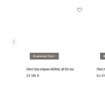
es 20
Люстра серии AERIAL Ø 50 см
Люстр
23 185
₽
54 31