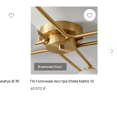
eatus Ø 35
Потолочная люстра Stella Matte 10
Колл
Bubb
45 570
₽
83 5