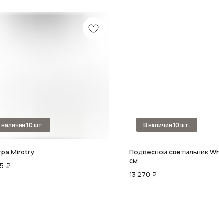
ра Mirotry
Подвесной светильник Wh
см
05
₽
13 270
₽