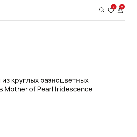
0
0
м из круглых разноцветных
Mother of Pearl Iridescence