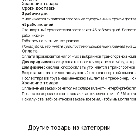
Хранение товара
Сроки доставки
3 рабочих дня
У нас имеется складская программа с укороченным сроком доставк
45 рабочих дней
Стандартный срок поставки составляет 45 рабочих дней. Логист
рабочих дней.
Работаем по системе предзаказа.
Пожалуйста, уточняйте срок поставки конкретных моделей у наш
Оплата
Оплата производится напрямую в выбранной транспортной комп
Для юридических лиц:
оплата вносится заранее по счёту, котор
Для физических лиц:
способ оплаты уточняется в транспортной
Все детали оплаты и доставки уточняйте в транспортной компани
После отправки груза наш менеджер вышлет вам трек-номер. По н
Хранение товара
Оплаченный заказ хранится на складе в Санкт-Петербурге беспла
После этого срока хранение оплачивается клиентом — 0,5% от су
Пожалуйста, забирайте свои заказы вовремя, чтобы мы могли при
Другие товары из категории