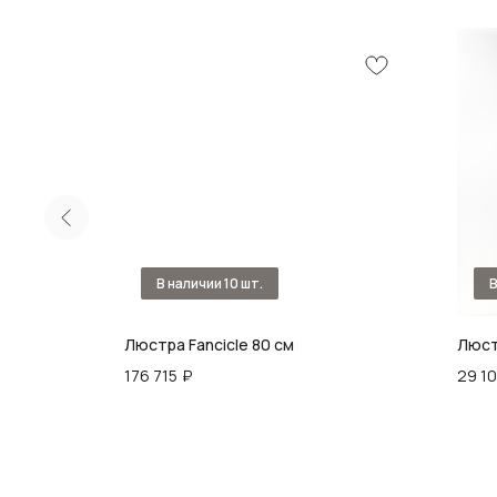
Люстра Fancicle 80 cм
Люст
176 715
₽
29 1