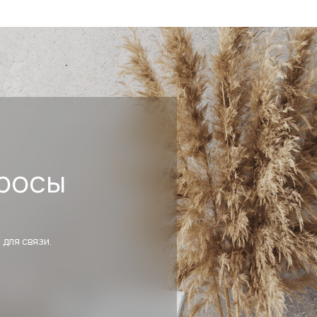
росы
 для связи.