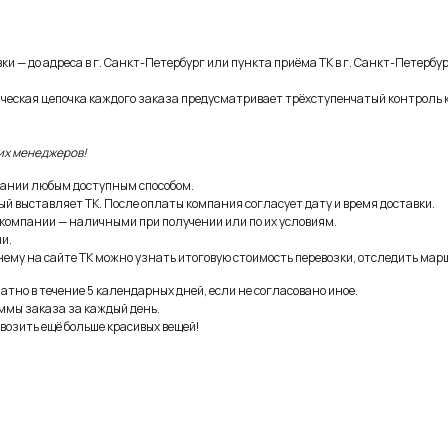
и — до адреса в г. Санкт-Петербург или пункта приёма ТК в г. Санкт-Петербур
ическая цепочка каждого заказа предусматривает трёхступенчатый контроль 
их менеджеров!
ании любым доступным способом.
ый выставляет ТК. После оплаты компания согласует дату и время доставки.
 компании — наличными при получении или по их условиям.
и.
ему на сайте ТК можно узнать итоговую стоимость перевозки, отследить марш
тно в течение 5 календарных дней, если не согласовано иное.
ммы заказа за каждый день.
возить ещё больше красивых вещей!