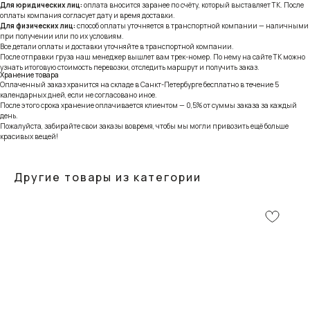
Для юридических лиц:
оплата вносится заранее по счёту, который выставляет ТК. После
оплаты компания согласует дату и время доставки.
Для физических лиц:
способ оплаты уточняется в транспортной компании — наличными
при получении или по их условиям.
Все детали оплаты и доставки уточняйте в транспортной компании.
После отправки груза наш менеджер вышлет вам трек-номер. По нему на сайте ТК можно
узнать итоговую стоимость перевозки, отследить маршрут и получить заказ.
Хранение товара
Оплаченный заказ хранится на складе в Санкт-Петербурге бесплатно в течение 5
календарных дней, если не согласовано иное.
После этого срока хранение оплачивается клиентом — 0,5% от суммы заказа за каждый
день.
Пожалуйста, забирайте свои заказы вовремя, чтобы мы могли привозить ещё больше
красивых вещей!
Другие товары из категории