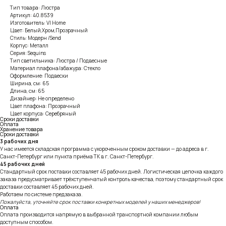
Тип товара: Люстра
Артикул: 40.8539
Изготовитель: VI Home
Цвет: Белый,Хром,Прозрачный
Стиль: Модерн /Send
Корпус: Металл
Серия: Sequins
Тип светильника: Люстра / Подвесные
Материал плафона/абажура: Стекло
Оформление: Подвески
Ширина, см: 65
Длина, см: 65
Дизайнер: Не определено
Цвет плафона: Прозрачный
Цвет корпуса: Серебряный
Сроки доставки
Оплата
Хранение товара
Сроки доставки
3 рабочих дня
У нас имеется складская программа с укороченным сроком доставки — до адреса в г.
Санкт-Петербург или пункта приёма ТК в г. Санкт-Петербург.
45 рабочих дней
Стандартный срок поставки составляет 45 рабочих дней. Логистическая цепочка каждого
заказа предусматривает трёхступенчатый контроль качества, поэтому стандартный срок
доставки составляет 45 рабочих дней.
Работаем по системе предзаказа.
Пожалуйста, уточняйте срок поставки конкретных моделей у наших менеджеров!
Оплата
Оплата производится напрямую в выбранной транспортной компании любым
доступным способом.