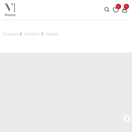
0
0
Главная
/
Каталог
/
Назад