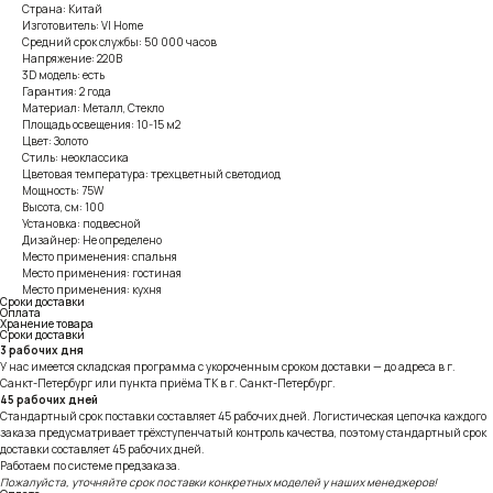
Страна: Китай
Изготовитель: VI Home
Средний срок службы: 50 000 часов
Напряжение: 220В
3D модель: есть
Гарантия: 2 года
Материал: Металл, Стекло
Площадь освещения: 10-15 м2
Цвет: Золото
Стиль: неоклассика
Цветовая температура: трехцветный светодиод
Мощность: 75W
Высота, см: 100
Установка: подвесной
Дизайнер: Не определено
Место применения: спальня
Место применения: гостиная
Место применения: кухня
Сроки доставки
Оплата
Хранение товара
Сроки доставки
3 рабочих дня
У нас имеется складская программа с укороченным сроком доставки — до адреса в г.
Санкт-Петербург или пункта приёма ТК в г. Санкт-Петербург.
45 рабочих дней
Стандартный срок поставки составляет 45 рабочих дней. Логистическая цепочка каждого
заказа предусматривает трёхступенчатый контроль качества, поэтому стандартный срок
доставки составляет 45 рабочих дней.
Работаем по системе предзаказа.
Пожалуйста, уточняйте срок поставки конкретных моделей у наших менеджеров!