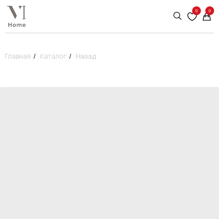
0
0
Главная
/
Каталог
/
Назад