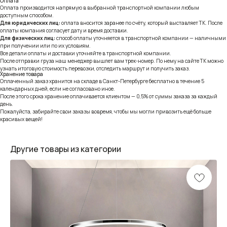
Оплата
Оплата производится напрямую в выбранной транспортной компании любым
доступным способом.
Для юридических лиц:
оплата вносится заранее по счёту, который выставляет ТК. После
оплаты компания согласует дату и время доставки.
Для физических лиц:
способ оплаты уточняется в транспортной компании — наличными
при получении или по их условиям.
Все детали оплаты и доставки уточняйте в транспортной компании.
После отправки груза наш менеджер вышлет вам трек-номер. По нему на сайте ТК можно
узнать итоговую стоимость перевозки, отследить маршрут и получить заказ.
Хранение товара
Оплаченный заказ хранится на складе в Санкт-Петербурге бесплатно в течение 5
календарных дней, если не согласовано иное.
После этого срока хранение оплачивается клиентом — 0,5% от суммы заказа за каждый
день.
Пожалуйста, забирайте свои заказы вовремя, чтобы мы могли привозить ещё больше
красивых вещей!
Другие товары из категории