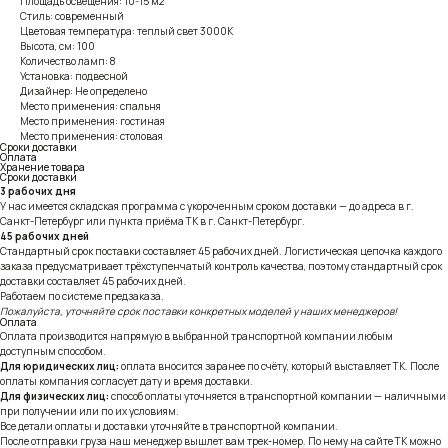
Площадь освещения: 10-15 м2
Стиль: современный
Цветовая температура: теплый свет 3000К
Высота, см: 100
Количество ламп: 8
Установка: подвесной
Дизайнер: Не определено
Место применения: спальня
Место применения: гостиная
Место применения: столовая
Сроки доставки
Оплата
Хранение товара
Сроки доставки
3 рабочих дня
У нас имеется складская программа с укороченным сроком доставки — до адреса в г.
Санкт-Петербург или пункта приёма ТК в г. Санкт-Петербург.
45 рабочих дней
Стандартный срок поставки составляет 45 рабочих дней. Логистическая цепочка каждого
заказа предусматривает трёхступенчатый контроль качества, поэтому стандартный срок
доставки составляет 45 рабочих дней.
Работаем по системе предзаказа.
Пожалуйста, уточняйте срок поставки конкретных моделей у наших менеджеров!
Оплата
Оплата производится напрямую в выбранной транспортной компании любым
доступным способом.
Для юридических лиц:
оплата вносится заранее по счёту, который выставляет ТК. После
оплаты компания согласует дату и время доставки.
Для физических лиц:
способ оплаты уточняется в транспортной компании — наличными
при получении или по их условиям.
Все детали оплаты и доставки уточняйте в транспортной компании.
После отправки груза наш менеджер вышлет вам трек-номер. По нему на сайте ТК можно