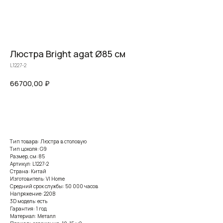
Люстра Bright agat Ø85 см
L1227-2
66700,00
₽
Заказать
Тип товара: Люстра в столовую
Тип цоколя: G9
Размер, см: 85
Артикул: L1227-2
Страна: Китай
Изготовитель: VI Home
Средний срок службы: 50 000 часов
Напряжение: 220В
3D модель: есть
Гарантия: 1 год
Материал: Металл