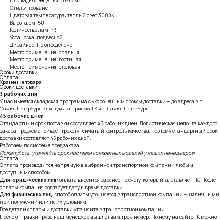
Площадь освещения: 10-15 м2
Стиль: прованс
Цветовая температура: теплый свет 3000К
Высота, см: 50
Количество ламп: 3
Установка: подвесной
Дизайнер: Не определено
Место применения: спальня
Место применения: гостиная
Место применения: столовая
Сроки доставки
Оплата
Хранение товара
Сроки доставки
3 рабочих дня
У нас имеется складская программа с укороченным сроком доставки — до адреса в г.
Санкт-Петербург или пункта приёма ТК в г. Санкт-Петербург.
45 рабочих дней
Стандартный срок поставки составляет 45 рабочих дней. Логистическая цепочка каждого
заказа предусматривает трёхступенчатый контроль качества, поэтому стандартный срок
доставки составляет 45 рабочих дней.
Работаем по системе предзаказа.
Пожалуйста, уточняйте срок поставки конкретных моделей у наших менеджеров!
Оплата
Оплата производится напрямую в выбранной транспортной компании любым
доступным способом.
Для юридических лиц:
оплата вносится заранее по счёту, который выставляет ТК. После
оплаты компания согласует дату и время доставки.
Для физических лиц:
способ оплаты уточняется в транспортной компании — наличными
при получении или по их условиям.
Все детали оплаты и доставки уточняйте в транспортной компании.
После отправки груза наш менеджер вышлет вам трек-номер. По нему на сайте ТК можно