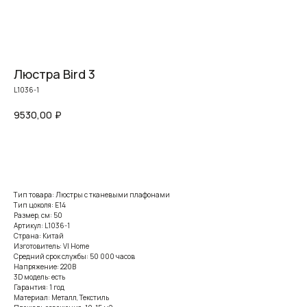
Люстра Bird 3
L1036-1
9530,00
₽
Заказать
Тип товара: Люстры с тканевыми плафонами
Тип цоколя: E14
Размер, см: 50
Артикул: L1036-1
Страна: Китай
Изготовитель: VI Home
Средний срок службы: 50 000 часов
Напряжение: 220В
3D модель: есть
Гарантия: 1 год
Материал: Металл, Текстиль