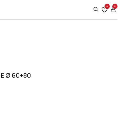
0
0
 E Ø 60+80