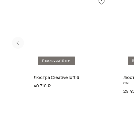
is Cristal
Люстра Creative loft 6
Люст
см
40 710
₽
29 4