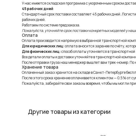
У нас имеется складская программа с укороченным сроком доставк
45 рабочих дней
Стандартный срок поставки составляет 45 рабочих дней. Логист
рабочих дней.
Работаем по системе предзаказа.
Пожалуйста, уточняйте срок поставки конкретных моделей у наш
Оплата
Оплата производится напрямую в выбранной транспортной комп
Для юридических лиц:
оплата вносится заранее по счёту, котор
Для физических лиц:
способ оплаты уточняется в транспортной
Все детали оплаты и доставки уточняйте в транспортной компани
После отправки груза наш менеджер вышлет вам трек-номер. По н
Хранение товара
Оплаченный заказ хранится на складе в Санкт-Петербурге беспла
После этого срока хранение оплачивается клиентом — 0,5% от су
Пожалуйста, забирайте свои заказы вовремя, чтобы мы могли при
Другие товары из категории