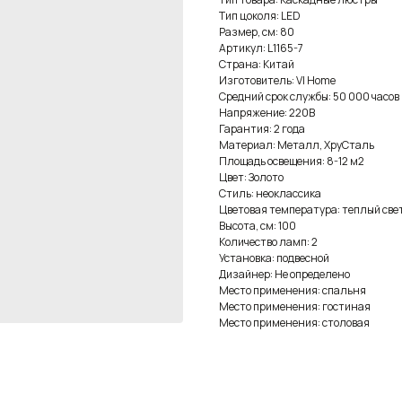
Тип цоколя: LED
Размер, см: 80
Артикул: L1165-7
Страна: Китай
Изготовитель: VI Home
Средний срок службы: 50 000 часов
Напряжение: 220В
Гарантия: 2 года
Материал: Металл, ХруСталь
Площадь освещения: 8-12 м2
Цвет: Золото
Стиль: неоклассика
Цветовая температура: теплый све
Высота, см: 100
Количество ламп: 2
Установка: подвесной
Дизайнер: Не определено
Место применения: спальня
Место применения: гостиная
Место применения: столовая