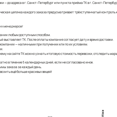
и — до адреса в г. Санкт-Петербург или пункта приёма ТК в г. Санкт-Петербур
ическая цепочка каждого заказа предусматривает трёхступенчатый контроль 
их менеджеров!
ании любым доступным способом.
ый выставляет ТК. После оплаты компания согласует дату и время доставки.
 компании — наличными при получении или по их условиям.
и.
ему на сайте ТК можно узнать итоговую стоимость перевозки, отследить марш
тно в течение 5 календарных дней, если не согласовано иное.
ммы заказа за каждый день.
возить ещё больше красивых вещей!