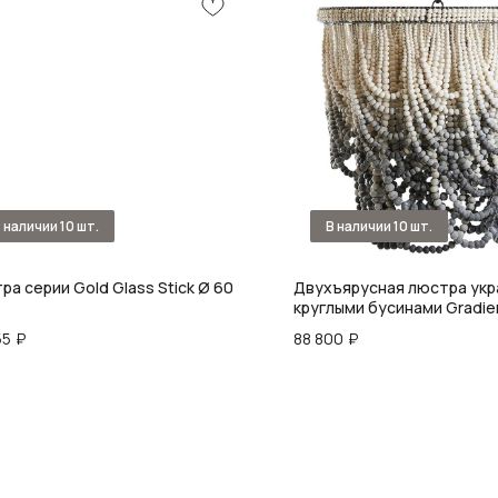
ра серии Gold Glass Stick Ø 60
Двухъярусная люстра ук
круглыми бусинами Gradie
Chandelier Grey White
55
₽
88 800
₽