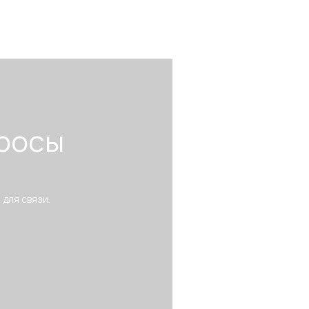
росы
 для связи.