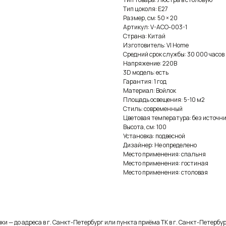
Тип цоколя: E27
Размер, см: 50 × 20
Артикул: V-ACO-003-1
Страна: Китай
Изготовитель: VI Home
Средний срок службы: 30 000 часов
Напряжение: 220В
3D модель: есть
Гарантия: 1 год
Материал: Войлок
Площадь освещения: 5-10 м2
Стиль: современный
Цветовая температура: без источни
Высота, см: 100
Установка: подвесной
Дизайнер: Не определено
Место применения: спальня
Место применения: гостиная
Место применения: столовая
и — до адреса в г. Санкт-Петербург или пункта приёма ТК в г. Санкт-Петербур