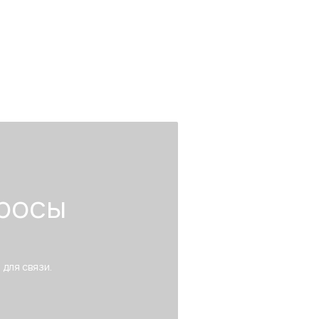
росы
 для связи.