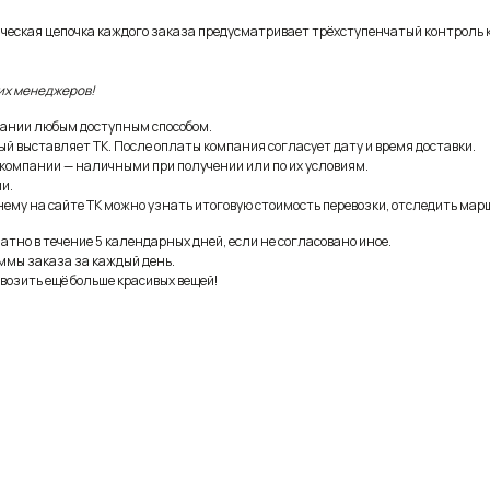
ическая цепочка каждого заказа предусматривает трёхступенчатый контроль 
их менеджеров!
ании любым доступным способом.
ый выставляет ТК. После оплаты компания согласует дату и время доставки.
 компании — наличными при получении или по их условиям.
и.
ему на сайте ТК можно узнать итоговую стоимость перевозки, отследить марш
тно в течение 5 календарных дней, если не согласовано иное.
ммы заказа за каждый день.
возить ещё больше красивых вещей!