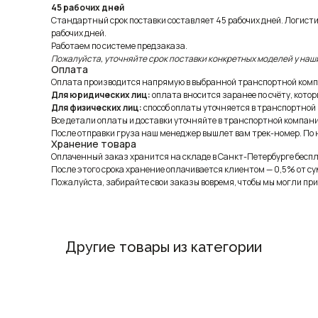
45 рабочих дней
Стандартный срок поставки составляет 45 рабочих дней. Логист
рабочих дней.
Работаем по системе предзаказа.
Пожалуйста, уточняйте срок поставки конкретных моделей у наш
Оплата
Оплата производится напрямую в выбранной транспортной комп
Для юридических лиц:
оплата вносится заранее по счёту, котор
Для физических лиц:
способ оплаты уточняется в транспортной
Все детали оплаты и доставки уточняйте в транспортной компани
После отправки груза наш менеджер вышлет вам трек-номер. По н
Хранение товара
Оплаченный заказ хранится на складе в Санкт-Петербурге беспла
После этого срока хранение оплачивается клиентом — 0,5% от су
Пожалуйста, забирайте свои заказы вовремя, чтобы мы могли при
Другие товары из категории