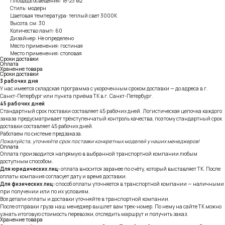
Площадь освещения: 18-23 м2
Стиль: модерн
Цветовая температура: теплый свет 3000К
Высота, см: 30
Количество ламп: 60
Дизайнер: Не определено
Место применения: гостиная
Место применения: столовая
Сроки доставки
Оплата
Хранение товара
Сроки доставки
3 рабочих дня
У нас имеется складская программа с укороченным сроком доставки — до адреса в г.
Санкт-Петербург или пункта приёма ТК в г. Санкт-Петербург.
45 рабочих дней
Стандартный срок поставки составляет 45 рабочих дней. Логистическая цепочка каждого
заказа предусматривает трёхступенчатый контроль качества, поэтому стандартный срок
доставки составляет 45 рабочих дней.
Работаем по системе предзаказа.
Пожалуйста, уточняйте срок поставки конкретных моделей у наших менеджеров!
Оплата
Оплата производится напрямую в выбранной транспортной компании любым
доступным способом.
Для юридических лиц:
оплата вносится заранее по счёту, который выставляет ТК. После
оплаты компания согласует дату и время доставки.
Для физических лиц:
способ оплаты уточняется в транспортной компании — наличными
при получении или по их условиям.
Все детали оплаты и доставки уточняйте в транспортной компании.
После отправки груза наш менеджер вышлет вам трек-номер. По нему на сайте ТК можно
узнать итоговую стоимость перевозки, отследить маршрут и получить заказ.
Хранение товара