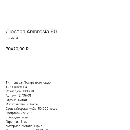
Люстра Ambrosia 60
L1436-31
70470,00
₽
Заказать
Тип товара: Люстра в столовую
Тип цоколя: G4
Размер, см: 109 × 70
Артикул: L1436-31
Страна: Китай
Изготовитель: VI Home
Средний срок службы: 50 000 часов
Напряжение: 220В
3D модель: есть
Гарантия: 1 год
Материал: Металл, Акрил