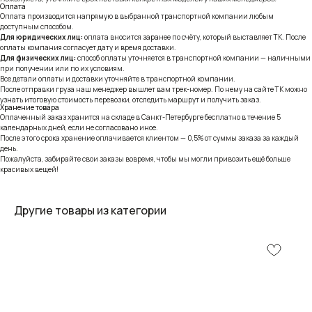
Оплата
Оплата производится напрямую в выбранной транспортной компании любым
доступным способом.
Для юридических лиц:
оплата вносится заранее по счёту, который выставляет ТК. После
оплаты компания согласует дату и время доставки.
Для физических лиц:
способ оплаты уточняется в транспортной компании — наличными
при получении или по их условиям.
Все детали оплаты и доставки уточняйте в транспортной компании.
После отправки груза наш менеджер вышлет вам трек-номер. По нему на сайте ТК можно
узнать итоговую стоимость перевозки, отследить маршрут и получить заказ.
Хранение товара
Оплаченный заказ хранится на складе в Санкт-Петербурге бесплатно в течение 5
календарных дней, если не согласовано иное.
После этого срока хранение оплачивается клиентом — 0,5% от суммы заказа за каждый
день.
Пожалуйста, забирайте свои заказы вовремя, чтобы мы могли привозить ещё больше
красивых вещей!
Другие товары из категории