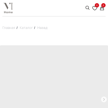
0
0
Главная
/
Каталог
/
Назад