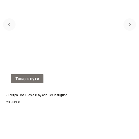
Люстра Flos Fucsia 8 by Achille Castiglioni
Люс
29 999
₽
86 