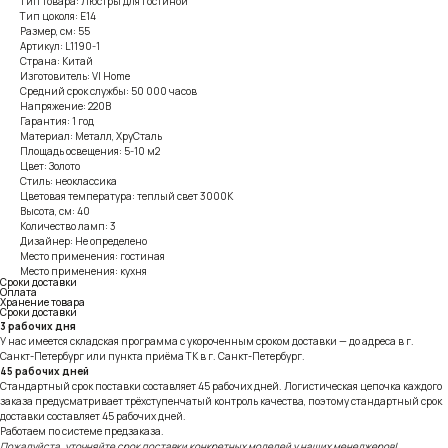
Тип товара: Люстры для гостиной
Тип цоколя: E14
Размер, см: 55
Артикул: L1190-1
Страна: Китай
Изготовитель: VI Home
Средний срок службы: 50 000 часов
Напряжение: 220В
Гарантия: 1 год
Материал: Металл, ХруСталь
Площадь освещения: 5-10 м2
Цвет: Золото
Стиль: неоклассика
Цветовая температура: теплый свет 3000К
Высота, см: 40
Количество ламп: 3
Дизайнер: Не определено
Место применения: гостиная
Место применения: кухня
Сроки доставки
Оплата
Хранение товара
Сроки доставки
3 рабочих дня
У нас имеется складская программа с укороченным сроком доставки — до адреса в г.
Санкт-Петербург или пункта приёма ТК в г. Санкт-Петербург.
45 рабочих дней
Стандартный срок поставки составляет 45 рабочих дней. Логистическая цепочка каждого
заказа предусматривает трёхступенчатый контроль качества, поэтому стандартный срок
доставки составляет 45 рабочих дней.
Работаем по системе предзаказа.
Пожалуйста, уточняйте срок поставки конкретных моделей у наших менеджеров!