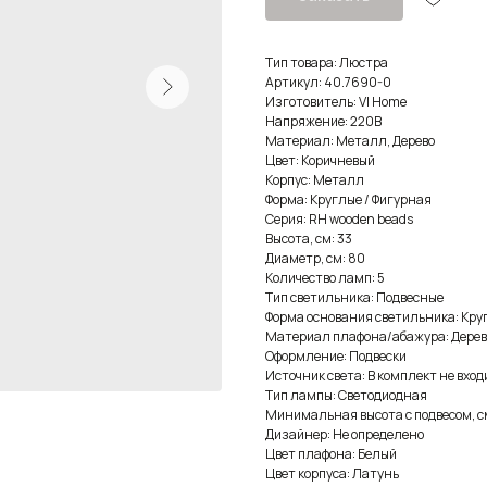
Тип товара: Люстра
Артикул: 40.7690-0
Изготовитель: VI Home
Напряжение: 220В
Материал: Металл, Дерево
Цвет: Коричневый
Корпус: Металл
Форма: Круглые / Фигурная
Серия: RH wooden beads
Высота, см: 33
Диаметр, см: 80
Количество ламп: 5
Тип светильника: Подвесные
Форма основания светильника: Кру
Материал плафона/абажура: Дерев
Оформление: Подвески
Источник света: В комплект не вход
Тип лампы: Светодиодная
Минимальная высота с подвесом, см
Дизайнер: Не определено
Цвет плафона: Белый
Цвет корпуса: Латунь