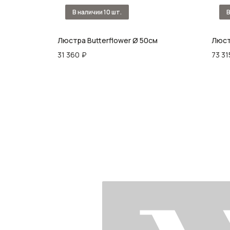
20/30/45
Люстра Butterflower Ø 50см
Люст
31 360
₽
73 31