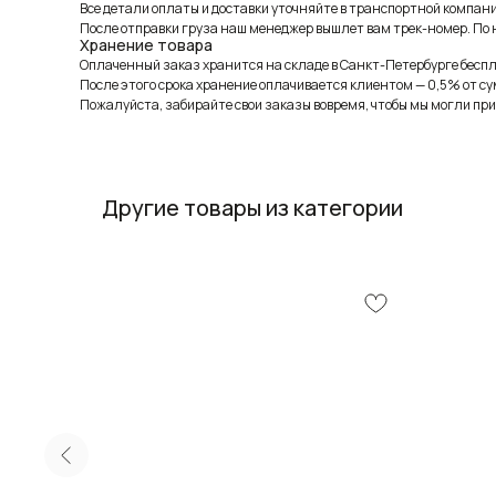
Все детали оплаты и доставки уточняйте в транспортной компани
После отправки груза наш менеджер вышлет вам трек-номер. По н
Хранение товара
Оплаченный заказ хранится на складе в Санкт-Петербурге беспла
После этого срока хранение оплачивается клиентом — 0,5% от су
Пожалуйста, забирайте свои заказы вовремя, чтобы мы могли при
Другие товары из категории