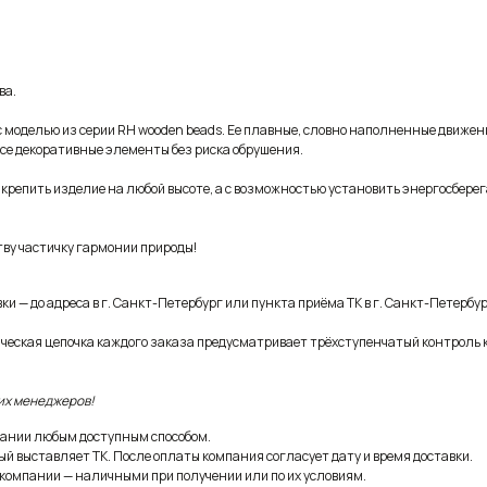
ва.
 моделью из серии RH wooden beads. Ее плавные, словно наполненные движен
се декоративные элементы без риска обрушения.
акрепить изделие на любой высоте, а с возможностью установить энергосбере
тву частичку гармонии природы!
и — до адреса в г. Санкт-Петербург или пункта приёма ТК в г. Санкт-Петербур
ическая цепочка каждого заказа предусматривает трёхступенчатый контроль 
их менеджеров!
ании любым доступным способом.
ый выставляет ТК. После оплаты компания согласует дату и время доставки.
 компании — наличными при получении или по их условиям.