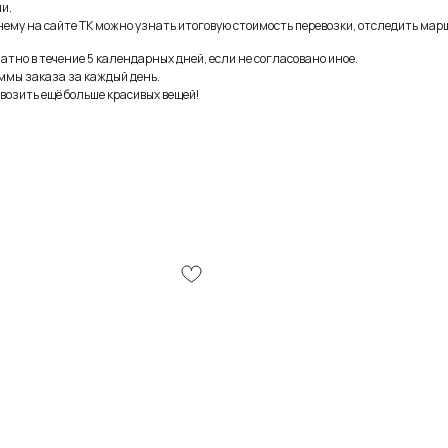
и.
ему на сайте ТК можно узнать итоговую стоимость перевозки, отследить марш
тно в течение 5 календарных дней, если не согласовано иное.
ммы заказа за каждый день.
возить ещё больше красивых вещей!