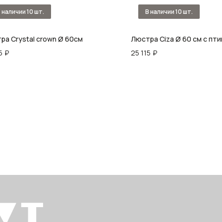
ра Crystal crown Ø 60см
Люстра Ciza Ø 60 см с пт
5
₽
25 115
₽