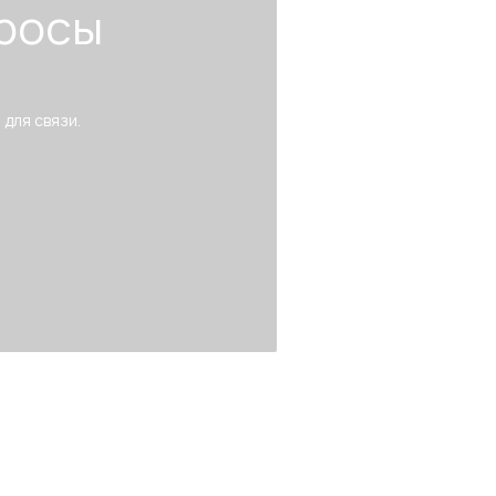
росы
 для связи.