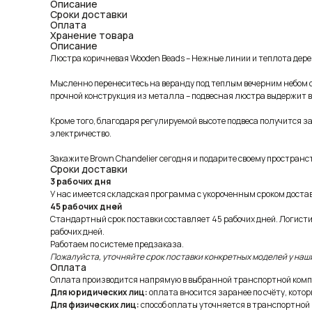
Описание
Сроки доставки
Оплата
Хранение товара
Описание
Люстра коричневая Wooden Beads – Нежные линии и теплота дере
Мысленно перенеситесь на веранду под теплым вечерним небом с
прочной конструкция из металла – подвесная люстра выдержит в
Кроме того, благодаря регулируемой высоте подвеса получится з
электричество.
Закажите Brown Chandelier сегодня и подарите своему пространс
Сроки доставки
3 рабочих дня
У нас имеется складская программа с укороченным сроком доставк
45 рабочих дней
Стандартный срок поставки составляет 45 рабочих дней. Логист
рабочих дней.
Работаем по системе предзаказа.
Пожалуйста, уточняйте срок поставки конкретных моделей у наш
Оплата
Оплата производится напрямую в выбранной транспортной комп
Для юридических лиц:
оплата вносится заранее по счёту, котор
Для физических лиц:
способ оплаты уточняется в транспортной