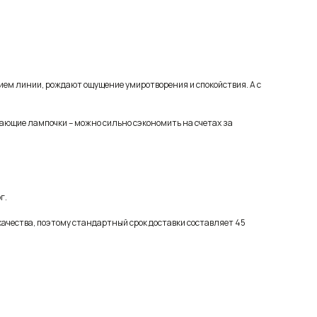
ием линии, рождают ощущение умиротворения и спокойствия. А с
гающие лампочки – можно сильно сэкономить на счетах за
г.
качества, поэтому стандартный срок доставки составляет 45