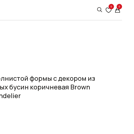
0
0
олнистой формы с декором из
ых бусин коричневая Brown
delier