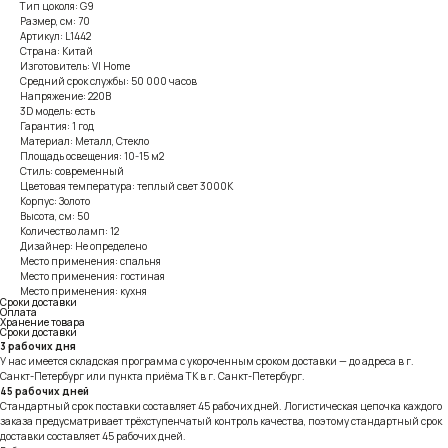
Тип цоколя: G9
Размер, см: 70
Артикул: L1442
Страна: Китай
Изготовитель: VI Home
Средний срок службы: 50 000 часов
Напряжение: 220В
3D модель: есть
Гарантия: 1 год
Материал: Металл, Стекло
Площадь освещения: 10-15 м2
Стиль: современный
Цветовая температура: теплый свет 3000К
Корпус: Золото
Высота, см: 50
Количество ламп: 12
Дизайнер: Не определено
Место применения: спальня
Место применения: гостиная
Место применения: кухня
Сроки доставки
Оплата
Хранение товара
Сроки доставки
3 рабочих дня
У нас имеется складская программа с укороченным сроком доставки — до адреса в г.
Санкт-Петербург или пункта приёма ТК в г. Санкт-Петербург.
45 рабочих дней
Стандартный срок поставки составляет 45 рабочих дней. Логистическая цепочка каждого
заказа предусматривает трёхступенчатый контроль качества, поэтому стандартный срок
доставки составляет 45 рабочих дней.