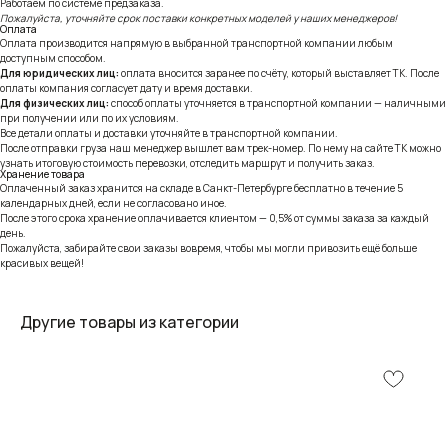
Работаем по системе предзаказа.
Пожалуйста, уточняйте срок поставки конкретных моделей у наших менеджеров!
Оплата
Оплата производится напрямую в выбранной транспортной компании любым
доступным способом.
Для юридических лиц:
оплата вносится заранее по счёту, который выставляет ТК. После
оплаты компания согласует дату и время доставки.
Для физических лиц:
способ оплаты уточняется в транспортной компании — наличными
при получении или по их условиям.
Все детали оплаты и доставки уточняйте в транспортной компании.
После отправки груза наш менеджер вышлет вам трек-номер. По нему на сайте ТК можно
узнать итоговую стоимость перевозки, отследить маршрут и получить заказ.
Хранение товара
Оплаченный заказ хранится на складе в Санкт-Петербурге бесплатно в течение 5
календарных дней, если не согласовано иное.
После этого срока хранение оплачивается клиентом — 0,5% от суммы заказа за каждый
день.
Пожалуйста, забирайте свои заказы вовремя, чтобы мы могли привозить ещё больше
красивых вещей!
Другие товары из категории