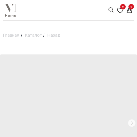
0
0
Главная
/
Каталог
/
Назад