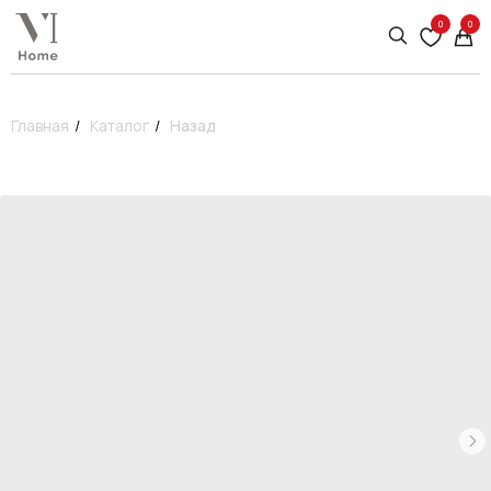
0
0
Главная
/
Каталог
/
Назад