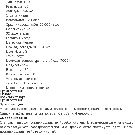
Тип цоколя: LED
Размер, см: 120
Артикул: L1766-42
Страна: Китай
Изготовитель: VI Home
Средний срок службы: 50 000 часов
Напряжение: 220В
3D модель: есть
Гарантия: 2 года
Материал: Металл
Площадь освещения: 15-20 м2
Цвет: Черный
Стиль: лофт
Цветовая температура: теплый свет 3000К
Мощность: 24W
Высота, см: 160
Количество ламп: 6
Установка: подвесной
Дизайнер: Не определено
Место применения: гостиная
Сроки доставки
Оплата
Хранение товара
Сроки доставки
3 рабочих дня
У нас имеется складская программа с укороченным сроком доставки — до адреса в г.
Санкт-Петербург или пункта приёма ТК в г. Санкт-Петербург.
45 рабочих дней
Стандартный срок поставки составляет 45 рабочих дней. Логистическая цепочка каждого
заказа предусматривает трёхступенчатый контроль качества, поэтому стандартный срок
доставки составляет 45 рабочих дней.