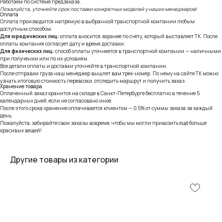
Работаем по системе предзаказа.
Пожалуйста, уточняйте срок поставки конкретных моделей у наших менеджеров!
Оплата
Оплата производится напрямую в выбранной транспортной компании любым
доступным способом.
Для юридических лиц:
оплата вносится заранее по счёту, который выставляет ТК. После
оплаты компания согласует дату и время доставки.
Для физических лиц:
способ оплаты уточняется в транспортной компании — наличными
при получении или по их условиям.
Все детали оплаты и доставки уточняйте в транспортной компании.
После отправки груза наш менеджер вышлет вам трек-номер. По нему на сайте ТК можно
узнать итоговую стоимость перевозки, отследить маршрут и получить заказ.
Хранение товара
Оплаченный заказ хранится на складе в Санкт-Петербурге бесплатно в течение 5
календарных дней, если не согласовано иное.
После этого срока хранение оплачивается клиентом — 0,5% от суммы заказа за каждый
день.
Пожалуйста, забирайте свои заказы вовремя, чтобы мы могли привозить ещё больше
красивых вещей!
Другие товары из категории