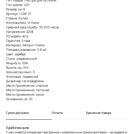
Тип товара: Люстры для гостиной
Тип цоколя: LED
Размер, см: 8
Артикул: L1126-31
Страна: Китай
Изготовитель: VI Home
Средний срок службы: 50 000 часов
Напряжение: 220В
3D модель: есть
Гарантия: 2 года
Материал: Металл, Стекло
Площадь освещения: 3-8 м2
Цвет: серебро
Стиль: современный
Мощность: 15W
Высота, см: 100
Количество ламп: 5
Установка: подвесной
Дизайнер: Не определено
Место применения: спальня
Место применения: гостиная
Место применения: кухня
Основание, см: 20
Сроки доставки
Оплата
Хранение товара
3 рабочих дня
У нас имеется складская программа с укороченным сроком доставки — до адреса в