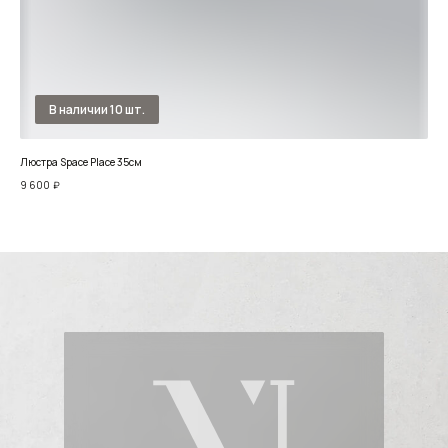
Люстра Space Place 35см
Люс
9 600
₽
87 