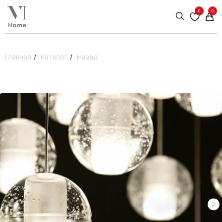
0
0
Главная
/
Каталог
/
Назад