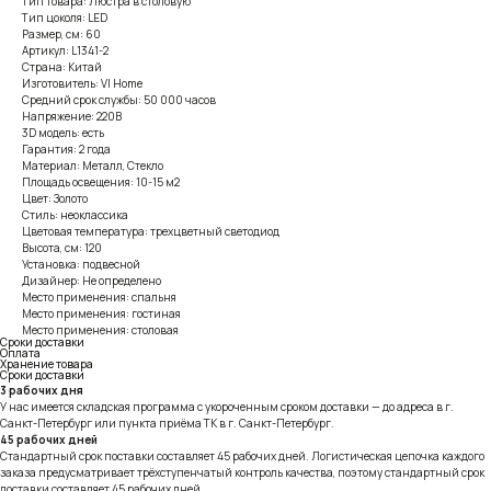
Тип товара: Люстра в столовую
Тип цоколя: LED
Размер, см: 60
Артикул: L1341-2
Страна: Китай
Изготовитель: VI Home
Средний срок службы: 50 000 часов
Напряжение: 220В
3D модель: есть
Гарантия: 2 года
Материал: Металл, Стекло
Площадь освещения: 10-15 м2
Цвет: Золото
Стиль: неоклассика
Цветовая температура: трехцветный светодиод
Высота, см: 120
Установка: подвесной
Дизайнер: Не определено
Место применения: спальня
Место применения: гостиная
Место применения: столовая
Сроки доставки
Оплата
Хранение товара
Сроки доставки
3 рабочих дня
У нас имеется складская программа с укороченным сроком доставки — до адреса в г.
Санкт-Петербург или пункта приёма ТК в г. Санкт-Петербург.
45 рабочих дней
Стандартный срок поставки составляет 45 рабочих дней. Логистическая цепочка каждого
заказа предусматривает трёхступенчатый контроль качества, поэтому стандартный срок
доставки составляет 45 рабочих дней.