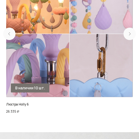
Люстра Holly 6
Люс
26 335
₽
27 