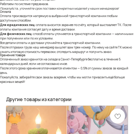
Работаем по системе предзаказа.
Пожалуйста, уточняйте срок поставки конкретных моделей у наших менеджеров!
Оплата
Оплата производится напрямую в выбранной транспортной компании любым
доступным способом.
Для юридических лиц:
оплата вносится заранее по счёту, который выставляет ТК. После
оплаты компания согласует дату и время доставки.
Для физических лиц:
способ оплаты уточняется в транспортной компании — наличными
при получении или по их условиям.
Все детали оплаты и доставки уточняйте в транспортной компании.
После отправки груза наш менеджер вышлет вам трек-номер. По нему на сайте ТК можно
узнать итоговую стоимость перевозки, отследить маршрут и получить заказ.
Хранение товара
Оплаченный заказ хранится на складе в Санкт-Петербурге бесплатно в течение 5
календарных дней, если не согласовано иное.
После этого срока хранение оплачивается клиентом — 0,5% от суммы заказа за каждый
день.
Пожалуйста, забирайте свои заказы вовремя, чтобы мы могли привозить ещё больше
красивых вещей!
Другие товары из категории