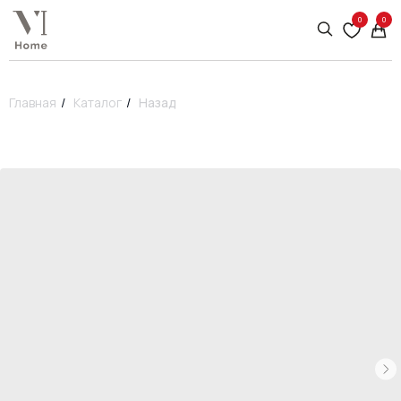
0
0
Главная
/
Каталог
/
Назад