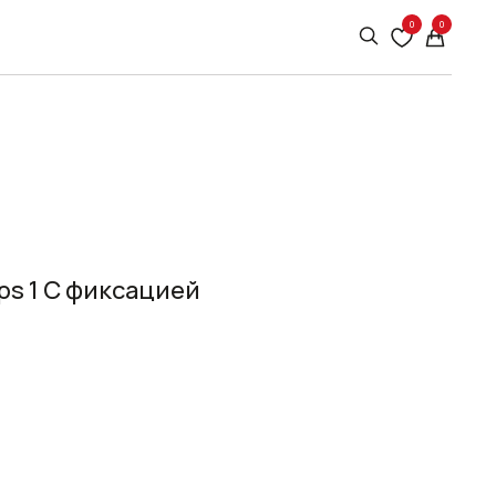
0
0
ps 1 С фиксацией