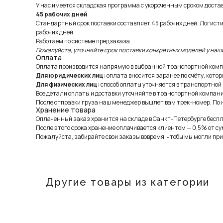
У нас имеется складская программа с укороченным сроком доставк
45 рабочих дней
Стандартный срок поставки составляет 45 рабочих дней. Логист
рабочих дней.
Работаем по системе предзаказа.
Пожалуйста, уточняйте срок поставки конкретных моделей у наш
Оплата
Оплата производится напрямую в выбранной транспортной комп
Для юридических лиц:
оплата вносится заранее по счёту, котор
Для физических лиц:
способ оплаты уточняется в транспортной
Все детали оплаты и доставки уточняйте в транспортной компани
После отправки груза наш менеджер вышлет вам трек-номер. По н
Хранение товара
Оплаченный заказ хранится на складе в Санкт-Петербурге беспла
После этого срока хранение оплачивается клиентом — 0,5% от су
Пожалуйста, забирайте свои заказы вовремя, чтобы мы могли при
Другие товары из категории