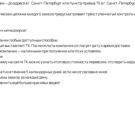
и — до адреса в г. Санкт-Петербург или пункта приёма ТК в г. Санкт-Петербур
ическая цепочка каждого заказа предусматривает трёхступенчатый контроль 
их менеджеров!
ании любым доступным способом.
ый выставляет ТК. После оплаты компания согласует дату и время доставки.
 компании — наличными при получении или по их условиям.
и.
ему на сайте ТК можно узнать итоговую стоимость перевозки, отследить марш
тно в течение 5 календарных дней, если не согласовано иное.
ммы заказа за каждый день.
возить ещё больше красивых вещей!