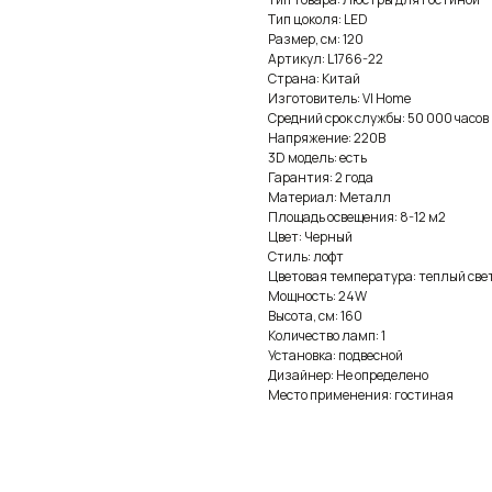
Тип цоколя: LED
Размер, см: 120
Артикул: L1766-22
Страна: Китай
Изготовитель: VI Home
Средний срок службы: 50 000 часов
Напряжение: 220В
3D модель: есть
Гарантия: 2 года
Материал: Металл
Площадь освещения: 8-12 м2
Цвет: Черный
Стиль: лофт
Цветовая температура: теплый све
Мощность: 24W
Высота, см: 160
Количество ламп: 1
Установка: подвесной
Дизайнер: Не определено
Место применения: гостиная