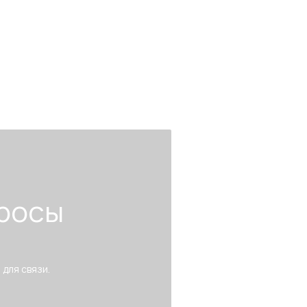
росы
 для связи.