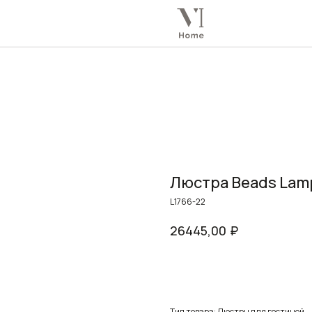
Люстра Beads Lam
L1766-22
₽
26445,00
Заказать
Тип товара: Люстры для гостиной