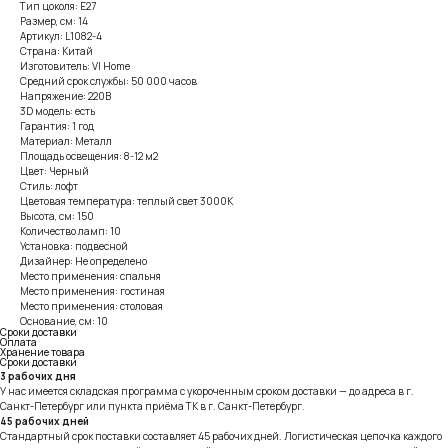
Тип цоколя: E27
Размер, см: 14
Артикул: L1082-4
Страна: Китай
Изготовитель: VI Home
Средний срок службы: 50 000 часов
Напряжение: 220В
3D модель: есть
Гарантия: 1 год
Материал: Металл
Площадь освещения: 8-12 м2
Цвет: Черный
Стиль: лофт
Цветовая температура: теплый свет 3000К
Высота, см: 150
Количество ламп: 10
Установка: подвесной
Дизайнер: Не определено
Место применения: спальня
Место применения: гостиная
Место применения: столовая
Основание, см: 10
Сроки доставки
Оплата
Хранение товара
Сроки доставки
3 рабочих дня
У нас имеется складская программа с укороченным сроком доставки — до адреса в г.
Санкт-Петербург или пункта приёма ТК в г. Санкт-Петербург.
45 рабочих дней
Стандартный срок поставки составляет 45 рабочих дней. Логистическая цепочка каждого