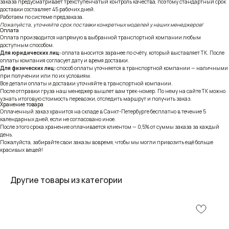
заказа предусматривает трёхступенчатый контроль качества, поэтому стандартный срок
доставки составляет 45 рабочих дней.
Работаем по системе предзаказа.
Пожалуйста, уточняйте срок поставки конкретных моделей у наших менеджеров!
Оплата
Оплата производится напрямую в выбранной транспортной компании любым
доступным способом.
Для юридических лиц:
оплата вносится заранее по счёту, который выставляет ТК. После
оплаты компания согласует дату и время доставки.
Для физических лиц:
способ оплаты уточняется в транспортной компании — наличными
при получении или по их условиям.
Все детали оплаты и доставки уточняйте в транспортной компании.
После отправки груза наш менеджер вышлет вам трек-номер. По нему на сайте ТК можно
узнать итоговую стоимость перевозки, отследить маршрут и получить заказ.
Хранение товара
Оплаченный заказ хранится на складе в Санкт-Петербурге бесплатно в течение 5
календарных дней, если не согласовано иное.
После этого срока хранение оплачивается клиентом — 0,5% от суммы заказа за каждый
день.
Пожалуйста, забирайте свои заказы вовремя, чтобы мы могли привозить ещё больше
красивых вещей!
Другие товары из категории