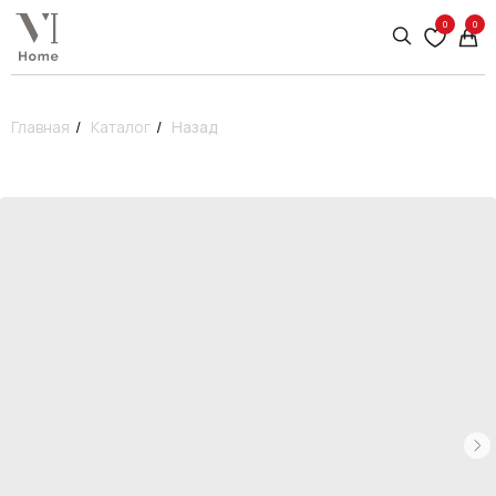
0
0
Главная
/
Каталог
/
Назад