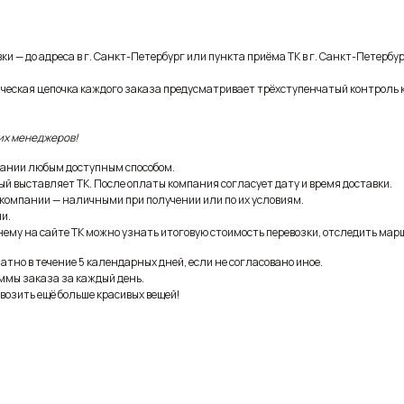
и — до адреса в г. Санкт-Петербург или пункта приёма ТК в г. Санкт-Петербур
ическая цепочка каждого заказа предусматривает трёхступенчатый контроль 
их менеджеров!
ании любым доступным способом.
ый выставляет ТК. После оплаты компания согласует дату и время доставки.
 компании — наличными при получении или по их условиям.
и.
ему на сайте ТК можно узнать итоговую стоимость перевозки, отследить марш
тно в течение 5 календарных дней, если не согласовано иное.
ммы заказа за каждый день.
возить ещё больше красивых вещей!