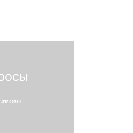
росы
 для связи.