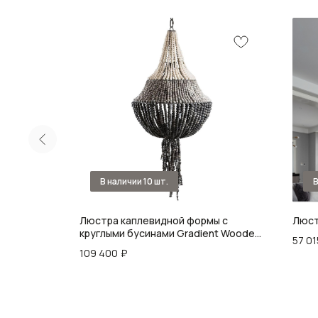
мы
Люстра каплевидной формы с
Люст
инами
круглыми бусинами Gradient Wooden
57 01
hite
Beads Chandelier L
109 400
₽