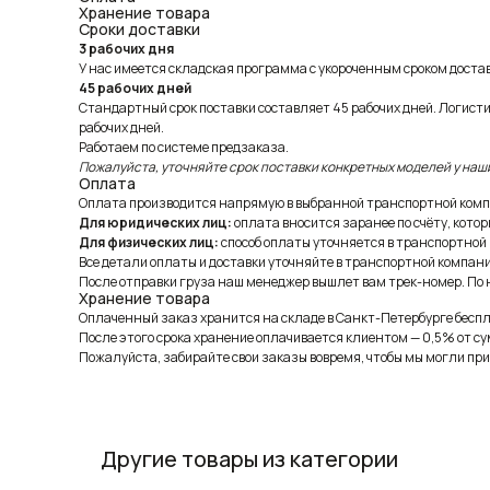
Хранение товара
Сроки доставки
3 рабочих дня
У нас имеется складская программа с укороченным сроком доставк
45 рабочих дней
Стандартный срок поставки составляет 45 рабочих дней. Логист
рабочих дней.
Работаем по системе предзаказа.
Пожалуйста, уточняйте срок поставки конкретных моделей у наш
Оплата
Оплата производится напрямую в выбранной транспортной комп
Для юридических лиц:
оплата вносится заранее по счёту, котор
Для физических лиц:
способ оплаты уточняется в транспортной
Все детали оплаты и доставки уточняйте в транспортной компани
После отправки груза наш менеджер вышлет вам трек-номер. По н
Хранение товара
Оплаченный заказ хранится на складе в Санкт-Петербурге беспла
После этого срока хранение оплачивается клиентом — 0,5% от су
Пожалуйста, забирайте свои заказы вовремя, чтобы мы могли при
Другие товары из категории