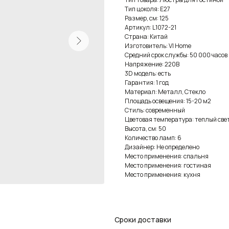
Тип цоколя: E27
Размер, см: 125
Артикул: L1072-21
Страна: Китай
Изготовитель: VI Home
Средний срок службы: 50 000 часов
Напряжение: 220В
3D модель: есть
Гарантия: 1 год
Материал: Металл, Стекло
Площадь освещения: 15-20 м2
Стиль: современный
Цветовая температура: теплый све
Высота, см: 50
Количество ламп: 6
Дизайнер: Не определено
Место применения: спальня
Место применения: гостиная
Место применения: кухня
Сроки доставки