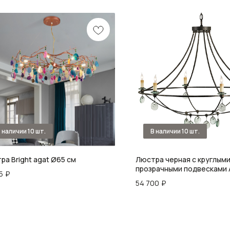
ра Bright agat Ø65 см
Люстра черная с круглым
прозрачными подвесками 
5
₽
Effect
54 700
₽