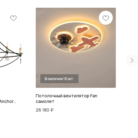
и
Потолочный вентилятор Fan
Подв
Anchor
самолет
Stic
26 180
₽
33 2