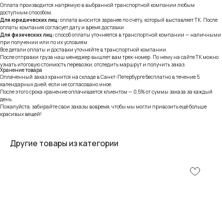
Оплата производится напрямую в выбранной транспортной компании любым
доступным способом.
Для юридических лиц:
оплата вносится заранее по счёту, который выставляет ТК. После
оплаты компания согласует дату и время доставки.
Для физических лиц:
способ оплаты уточняется в транспортной компании — наличными
при получении или по их условиям.
Все детали оплаты и доставки уточняйте в транспортной компании.
После отправки груза наш менеджер вышлет вам трек-номер. По нему на сайте ТК можно
узнать итоговую стоимость перевозки, отследить маршрут и получить заказ.
Хранение товара
Оплаченный заказ хранится на складе в Санкт-Петербурге бесплатно в течение 5
календарных дней, если не согласовано иное.
После этого срока хранение оплачивается клиентом — 0,5% от суммы заказа за каждый
день.
Пожалуйста, забирайте свои заказы вовремя, чтобы мы могли привозить ещё больше
красивых вещей!
Другие товары из категории