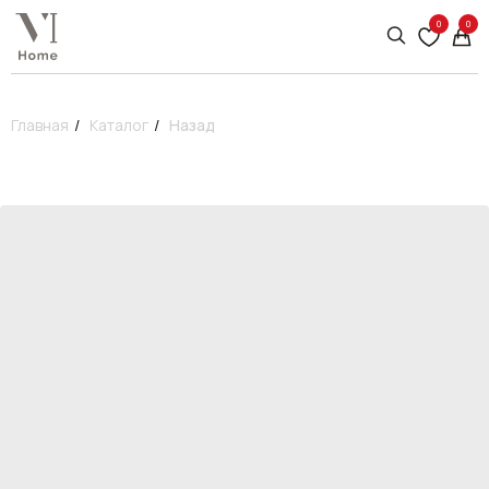
0
0
Главная
/
Каталог
/
Назад