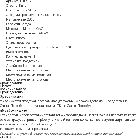
Артикул: L1165-3
Страна: Китай
Изготовитель: VI Home
Средний срок службы: 50 000 часов
Напряжение: 220В
Гарантия: 2 года
Материал: Металл, ХруСталь
Площадь освещения: 3-8 м2
Цвет: Золото
Стиль: неоклассика
Цветовая температура: теплый свет 3000К
Высота, см: 100
Количество ламп: 1
Установка: подвесной
Дизайнер: Не определено
Место применения: спальня
Место применения: гостиная
Место применения: столовая
Сроки доставки
Оплата
Хранение товара
Сроки доставки
3 рабочих дня
У нас имеется складская программа с укороченным сроком доставки — до адреса в г.
Санкт-Петербург или пункта приёма ТК в г. Санкт-Петербург.
45 рабочих дней
Стандартный срок поставки составляет 45 рабочих дней. Логистическая цепочка каждого
заказа предусматривает трёхступенчатый контроль качества, поэтому стандартный срок
доставки составляет 45 рабочих дней.
Работаем по системе предзаказа.
Пожалуйста, уточняйте срок поставки конкретных моделей у наших менеджеров!
Оплата