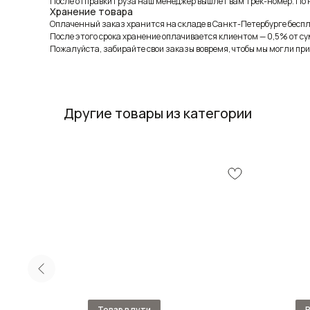
После отправки груза наш менеджер вышлет вам трек-номер. По н
Хранение товара
Оплаченный заказ хранится на складе в Санкт-Петербурге беспла
После этого срока хранение оплачивается клиентом — 0,5% от су
Пожалуйста, забирайте свои заказы вовремя, чтобы мы могли при
Другие товары из категории