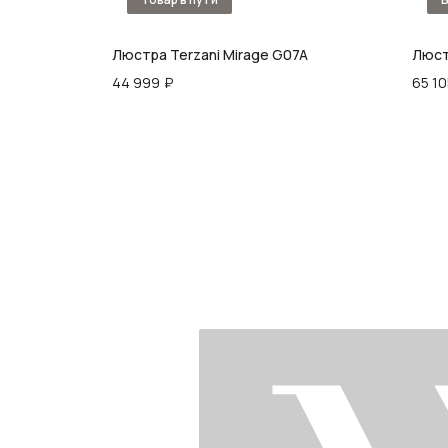
Люстра Terzani Mirage G07A
Люст
44 999
₽
65 10