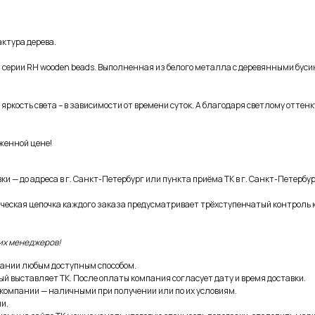
ктура дерева.
 серии RH wooden beads. Выполненная из белого металла с деревянными бус
ркость света – в зависимости от времени суток. А благодаря светлому оттенк
иженной цене!
и — до адреса в г. Санкт-Петербург или пункта приёма ТК в г. Санкт-Петербур
ическая цепочка каждого заказа предусматривает трёхступенчатый контроль 
их менеджеров!
ании любым доступным способом.
ый выставляет ТК. После оплаты компания согласует дату и время доставки.
 компании — наличными при получении или по их условиям.
и.