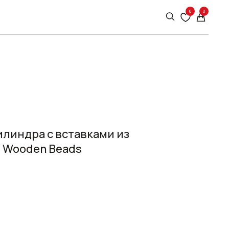
0
0
илиндра с вставками из
 Wooden Beads