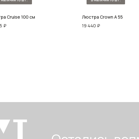
ра Cruise 100 см
Люстра Crown A 55
5
₽
19 440
₽