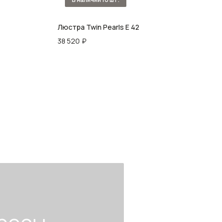
Люстра Twin Pearls E 42
Люст
38 520
₽
76 9