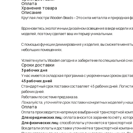
Оплата
Хранение товара
Описание
Круглая люстра Wooden Beads – Это сила металла и природная фа
Вдохновитесь экологичным дизайном освещения в виде модели из
моделей, поэтому сделает ваш интерьер уникальным.
С помощью функции диммирования у изделия, вы сможете менять я
небольших помещениях.
Успейте купить Wooden сегодня и заберите ее по специальной сн
Сроки доставки
3 рабочих дня
У нас имеется складская программа с укороченным сроком доставк
45 рабочих дней
Стандартный срок поставки составляет 45 рабочих дней. Логист
рабочих дней.
Работаем по системе предзаказа.
Пожалуйста, уточняйте срок поставки конкретных моделей у наш
Оплата
Оплата производится напрямую в выбранной транспортной комп
Для юридических лиц:
оплата вносится заранее по счёту, котор
Для физических лиц:
способ оплаты уточняется в транспортной
Все детали оплаты и доставки уточняйте в транспортной компани