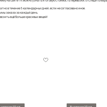
ему на сайте ТК можно узнать итоговую стоимость перевозки, отследить марш
тно в течение 5 календарных дней, если не согласовано иное.
ммы заказа за каждый день.
возить ещё больше красивых вещей!