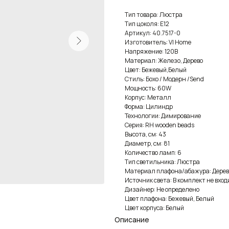
Тип товара: Люстра
Тип цоколя: E12
Артикул: 40.7517-0
Изготовитель: VI Home
Напряжение: 120В
Материал: Железо, Дерево
Цвет: Бежевый,Белый
Стиль: Бохо / Модерн /Send
Мощность: 60W
Корпус: Металл
Форма: Цилиндр
Технологии: Димирование
Серия: RH wooden beads
Высота, см: 43
Диаметр, см: 81
Количество ламп: 6
Тип светильника: Люстра
Материал плафона/абажура: Дерев
Источник света: В комплект не вход
Дизайнер: Не определено
Цвет плафона: Бежевый, Белый
Цвет корпуса: Белый
Описание