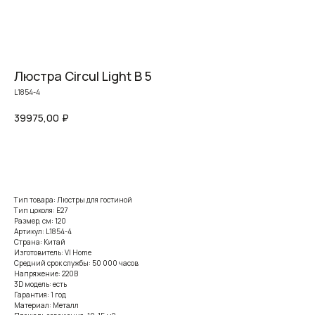
Люстра Circul Light B 5
L1854-4
39975,00
₽
Заказать
Тип товара: Люстры для гостиной
Тип цоколя: E27
Размер, см: 120
Артикул: L1854-4
Страна: Китай
Изготовитель: VI Home
Средний срок службы: 50 000 часов
Напряжение: 220В
3D модель: есть
Гарантия: 1 год
Материал: Металл