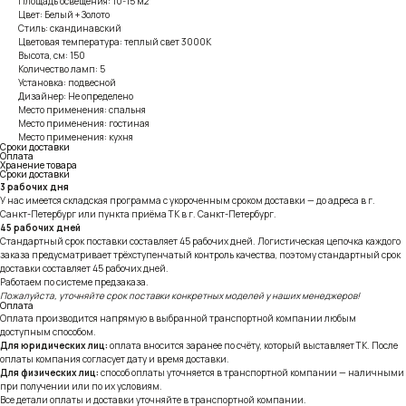
Площадь освещения: 10-15 м2
Цвет: Белый + Золото
Стиль: скандинавский
Цветовая температура: теплый свет 3000К
Высота, см: 150
Количество ламп: 5
Установка: подвесной
Дизайнер: Не определено
Место применения: спальня
Место применения: гостиная
Место применения: кухня
Сроки доставки
Оплата
Хранение товара
Сроки доставки
3 рабочих дня
У нас имеется складская программа с укороченным сроком доставки — до адреса в г.
Санкт-Петербург или пункта приёма ТК в г. Санкт-Петербург.
45 рабочих дней
Стандартный срок поставки составляет 45 рабочих дней. Логистическая цепочка каждого
заказа предусматривает трёхступенчатый контроль качества, поэтому стандартный срок
доставки составляет 45 рабочих дней.
Работаем по системе предзаказа.
Пожалуйста, уточняйте срок поставки конкретных моделей у наших менеджеров!
Оплата
Оплата производится напрямую в выбранной транспортной компании любым
доступным способом.
Для юридических лиц:
оплата вносится заранее по счёту, который выставляет ТК. После
оплаты компания согласует дату и время доставки.
Для физических лиц:
способ оплаты уточняется в транспортной компании — наличными
при получении или по их условиям.
Все детали оплаты и доставки уточняйте в транспортной компании.