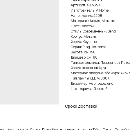
Артикул: 40.5394
Изготовитель: VI Home
Напряжение: 220В
Материал: Акрил, Металл
Цвет: Золотой
Стиль: Современный /Send
Корпус: Металл
Форма: Круглые
Серия: Ring Horizontal
Высота, см: 150
Диаметр, см: 60
Тип светильника: Подвесные / Пот
Форма плафонов: Круг
Материал плафона/абажура: Акри
Тип лампы: LED/4000K
Дизайнер: Не определено
Цвет корпуса: Золотой
Сроки доставки
и — до адреса в г. Санкт-Петербург или пункта приёма ТК в г. Санкт-Петербур