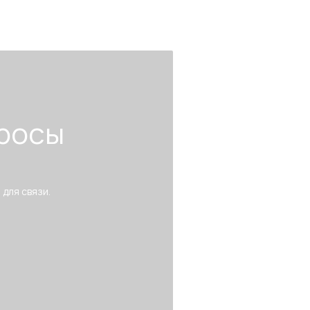
росы
 для связи.