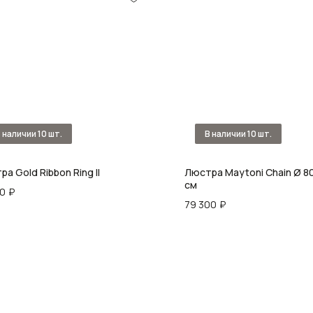
а Gold Ribbon Ring II
Люстра Maytoni Chain Ø 80
cм
00
₽
79 300
₽