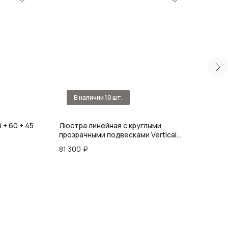
 + 60 + 45
Люстра линейная с круглыми
Люст
прозрачными подвесками Vertical
Chan
Rectangular Chandelier
81 300
₽
417 