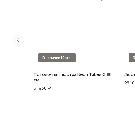
Потолочная люстра Neon Tubes Ø 80
Люстр
см
28 1
51 930
₽