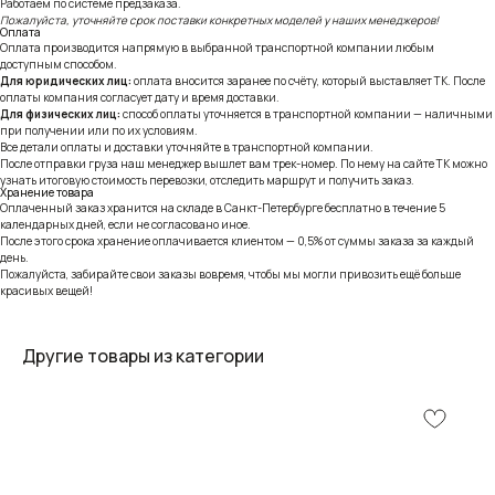
Работаем по системе предзаказа.
Пожалуйста, уточняйте срок поставки конкретных моделей у наших менеджеров!
Оплата
Оплата производится напрямую в выбранной транспортной компании любым
доступным способом.
Для юридических лиц:
оплата вносится заранее по счёту, который выставляет ТК. После
оплаты компания согласует дату и время доставки.
Для физических лиц:
способ оплаты уточняется в транспортной компании — наличными
при получении или по их условиям.
Все детали оплаты и доставки уточняйте в транспортной компании.
После отправки груза наш менеджер вышлет вам трек-номер. По нему на сайте ТК можно
узнать итоговую стоимость перевозки, отследить маршрут и получить заказ.
Хранение товара
Оплаченный заказ хранится на складе в Санкт-Петербурге бесплатно в течение 5
календарных дней, если не согласовано иное.
После этого срока хранение оплачивается клиентом — 0,5% от суммы заказа за каждый
день.
Пожалуйста, забирайте свои заказы вовремя, чтобы мы могли привозить ещё больше
красивых вещей!
Другие товары из категории