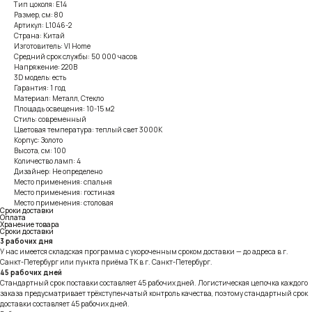
Тип цоколя: E14
Размер, см: 80
Артикул: L1046-2
Страна: Китай
Изготовитель: VI Home
Средний срок службы: 50 000 часов
Напряжение: 220В
3D модель: есть
Гарантия: 1 год
Материал: Металл, Стекло
Площадь освещения: 10-15 м2
Стиль: современный
Цветовая температура: теплый свет 3000К
Корпус: Золото
Высота, см: 100
Количество ламп: 4
Дизайнер: Не определено
Место применения: спальня
Место применения: гостиная
Место применения: столовая
Сроки доставки
Оплата
Хранение товара
Сроки доставки
3 рабочих дня
У нас имеется складская программа с укороченным сроком доставки — до адреса в г.
Санкт-Петербург или пункта приёма ТК в г. Санкт-Петербург.
45 рабочих дней
Стандартный срок поставки составляет 45 рабочих дней. Логистическая цепочка каждого
заказа предусматривает трёхступенчатый контроль качества, поэтому стандартный срок
доставки составляет 45 рабочих дней.