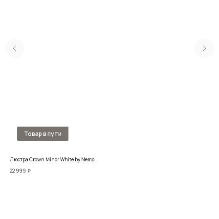
Люстра Crown Minor White by Nemo
Люс
22 999
₽
64 