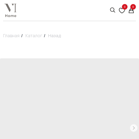
0
0
Главная
/
Каталог
/
Назад