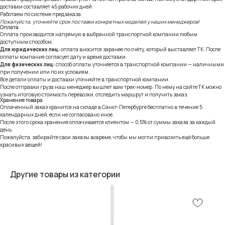
доставки составляет 45 рабочих дней.
Работаем по системе предзаказа.
Пожалуйста, уточняйте срок поставки конкретных моделей у наших менеджеров!
Оплата
Оплата производится напрямую в выбранной транспортной компании любым
доступным способом.
Для юридических лиц:
оплата вносится заранее по счёту, который выставляет ТК. После
оплаты компания согласует дату и время доставки.
Для физических лиц:
способ оплаты уточняется в транспортной компании — наличными
при получении или по их условиям.
Все детали оплаты и доставки уточняйте в транспортной компании.
После отправки груза наш менеджер вышлет вам трек-номер. По нему на сайте ТК можно
узнать итоговую стоимость перевозки, отследить маршрут и получить заказ.
Хранение товара
Оплаченный заказ хранится на складе в Санкт-Петербурге бесплатно в течение 5
календарных дней, если не согласовано иное.
После этого срока хранение оплачивается клиентом — 0,5% от суммы заказа за каждый
день.
Пожалуйста, забирайте свои заказы вовремя, чтобы мы могли привозить ещё больше
красивых вещей!
Другие товары из категории