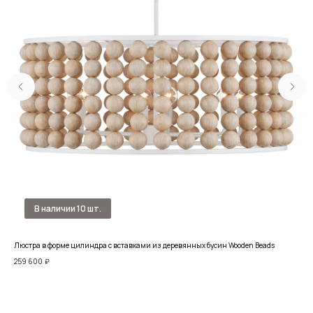
Люстра в форме цилиндра с вставками из деревянных бусин Wooden Beads
Люс
259 600
₽
45 