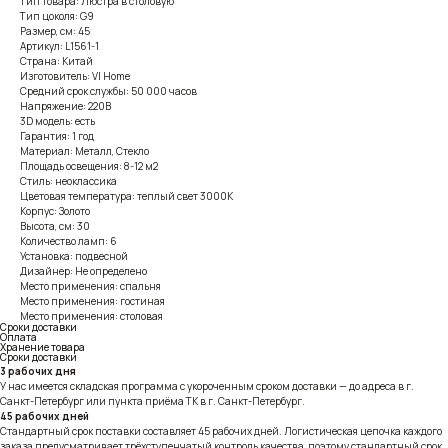
Тип товара: Люстра в столовую
Тип цоколя: G9
Размер, см: 45
Артикул: L1561-1
Страна: Китай
Изготовитель: VI Home
Средний срок службы: 50 000 часов
Напряжение: 220В
3D модель: есть
Гарантия: 1 год
Материал: Металл, Стекло
Площадь освещения: 8-12 м2
Стиль: неоклассика
Цветовая температура: теплый свет 3000К
Корпус: Золото
Высота, см: 30
Количество ламп: 6
Установка: подвесной
Дизайнер: Не определено
Место применения: спальня
Место применения: гостиная
Место применения: столовая
Сроки доставки
Оплата
Хранение товара
Сроки доставки
3 рабочих дня
У нас имеется складская программа с укороченным сроком доставки — до адреса в г.
Санкт-Петербург или пункта приёма ТК в г. Санкт-Петербург.
45 рабочих дней
Стандартный срок поставки составляет 45 рабочих дней. Логистическая цепочка каждого
заказа предусматривает трёхступенчатый контроль качества, поэтому стандартный срок