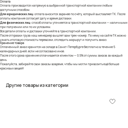
Оплата
Оплата производится напрямую в выбранной транспортной компании любым
доступным способом.
Для юридических лиц:
оплата вносится заранее по счёту, который выставляет ТК. После
оплаты компания согласует дату и время доставки.
Для физических лиц:
способ оплаты уточняется в транспортной компании — наличными
при получении или по их условиям.
Все детали оплаты и доставки уточняйте в транспортной компании.
После отправки груза наш менеджер вышлет вам трек-номер. По нему на сайте ТК можно
узнать итоговую стоимость перевозки, отследить маршрут и получить заказ.
Хранение товара
Оплаченный заказ хранится на складе в Санкт-Петербурге бесплатно в течение 5
календарных дней, если не согласовано иное.
После этого срока хранение оплачивается клиентом — 0,5% от суммы заказа за каждый
день.
Пожалуйста, забирайте свои заказы вовремя, чтобы мы могли привозить ещё больше
красивых вещей!
Другие товары из категории