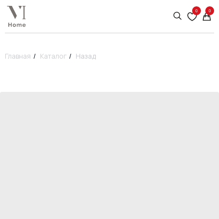
0
0
Главная
/
Каталог
/
Назад