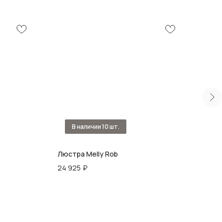
Люстра Melly Rob
Люст
вне
24 925
₽
169 