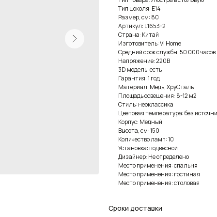
Тип цоколя: E14
Размер, см: 80
Артикул: L1653-2
Страна: Китай
Изготовитель: VI Home
Средний срок службы: 50 000 часов
Напряжение: 220В
3D модель: есть
Гарантия: 1 год
Материал: Медь, ХруСталь
Площадь освещения: 8-12 м2
Стиль: неоклассика
Цветовая температура: без источни
Корпус: Медный
Высота, см: 150
Количество ламп: 10
Установка: подвесной
Дизайнер: Не определено
Место применения: спальня
Место применения: гостиная
Место применения: столовая
Сроки доставки