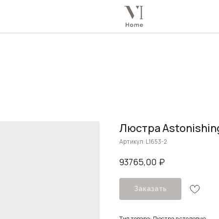
Люстра Astonishin
Артикул:
L1653-2
₽
93765,00
Заказать
Тип товара: Люстра в столовую