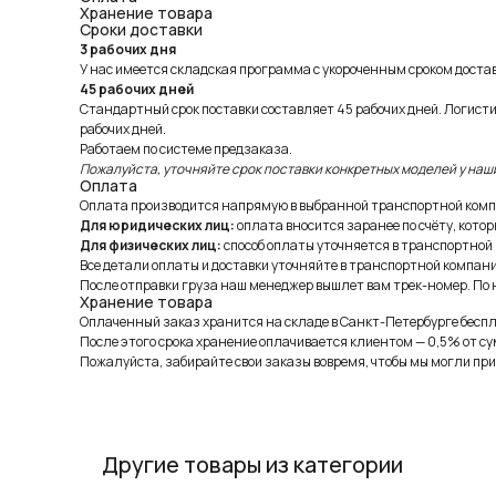
Хранение товара
Сроки доставки
3 рабочих дня
У нас имеется складская программа с укороченным сроком доставк
45 рабочих дней
Стандартный срок поставки составляет 45 рабочих дней. Логист
рабочих дней.
Работаем по системе предзаказа.
Пожалуйста, уточняйте срок поставки конкретных моделей у наш
Оплата
Оплата производится напрямую в выбранной транспортной комп
Для юридических лиц:
оплата вносится заранее по счёту, котор
Для физических лиц:
способ оплаты уточняется в транспортной
Все детали оплаты и доставки уточняйте в транспортной компани
После отправки груза наш менеджер вышлет вам трек-номер. По н
Хранение товара
Оплаченный заказ хранится на складе в Санкт-Петербурге беспла
После этого срока хранение оплачивается клиентом — 0,5% от су
Пожалуйста, забирайте свои заказы вовремя, чтобы мы могли при
Другие товары из категории