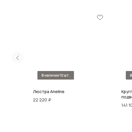
Люстра Aneline
Круг
подв
22 220
₽
стек
141 1
Chand