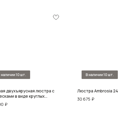
лая двухъярусная люстра с
Люстра Ambrosia 24
есками в виде круглых
30 675
₽
лянных бусин Blue Beads
00
₽
elier