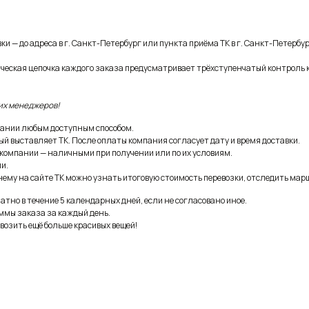
и — до адреса в г. Санкт-Петербург или пункта приёма ТК в г. Санкт-Петербур
ическая цепочка каждого заказа предусматривает трёхступенчатый контроль 
их менеджеров!
ании любым доступным способом.
ый выставляет ТК. После оплаты компания согласует дату и время доставки.
 компании — наличными при получении или по их условиям.
и.
ему на сайте ТК можно узнать итоговую стоимость перевозки, отследить марш
тно в течение 5 календарных дней, если не согласовано иное.
ммы заказа за каждый день.
возить ещё больше красивых вещей!