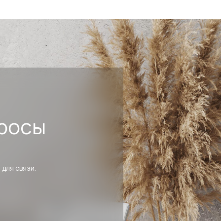
росы
 для связи.