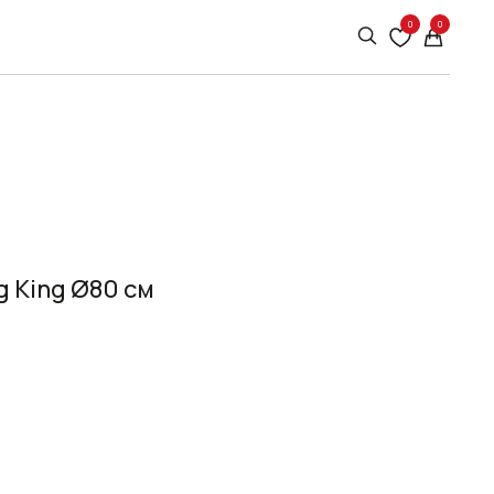
0
0
g King Ø80 см