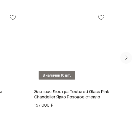
м
Элитная Люстра Textured Glass Pink
Люст
Chandelier Ярко Розовое стекло
56 3
157 000
₽