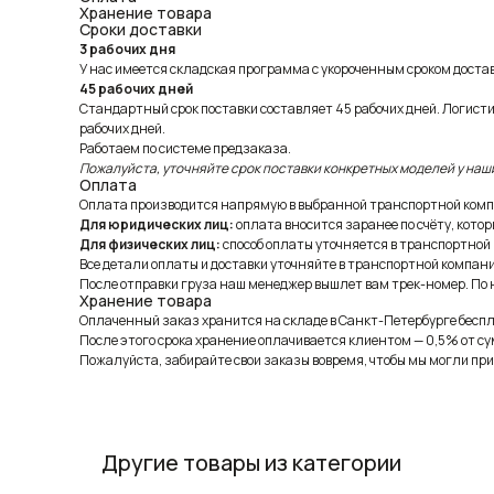
Хранение товара
Сроки доставки
3 рабочих дня
У нас имеется складская программа с укороченным сроком доставк
45 рабочих дней
Стандартный срок поставки составляет 45 рабочих дней. Логист
рабочих дней.
Работаем по системе предзаказа.
Пожалуйста, уточняйте срок поставки конкретных моделей у наш
Оплата
Оплата производится напрямую в выбранной транспортной комп
Для юридических лиц:
оплата вносится заранее по счёту, котор
Для физических лиц:
способ оплаты уточняется в транспортной
Все детали оплаты и доставки уточняйте в транспортной компани
После отправки груза наш менеджер вышлет вам трек-номер. По н
Хранение товара
Оплаченный заказ хранится на складе в Санкт-Петербурге беспла
После этого срока хранение оплачивается клиентом — 0,5% от су
Пожалуйста, забирайте свои заказы вовремя, чтобы мы могли при
Другие товары из категории