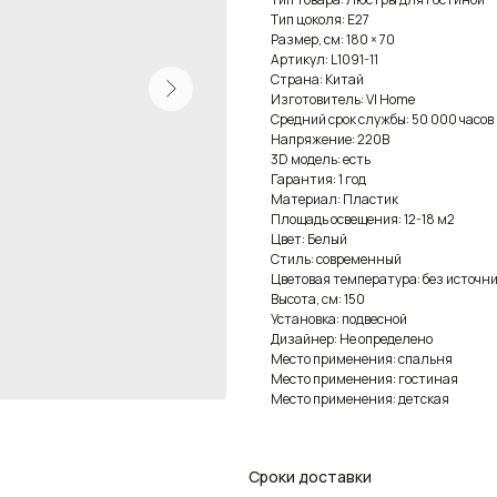
Тип цоколя: E27
Размер, см: 180 × 70
Артикул: L1091-11
Страна: Китай
Изготовитель: VI Home
Средний срок службы: 50 000 часов
Напряжение: 220В
3D модель: есть
Гарантия: 1 год
Материал: Пластик
Площадь освещения: 12-18 м2
Цвет: Белый
Стиль: современный
Цветовая температура: без источни
Высота, см: 150
Установка: подвесной
Дизайнер: Не определено
Место применения: спальня
Место применения: гостиная
Место применения: детская
Сроки доставки