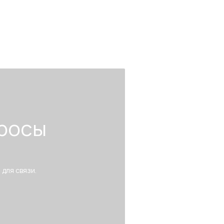
росы
 для связи.