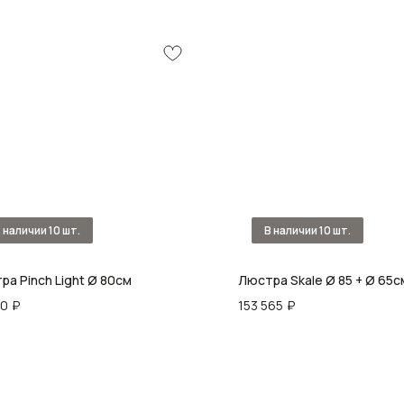
ра Pinch Light Ø 80см
Люстра Skale Ø 85 + Ø 65с
60
₽
153 565
₽