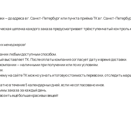
и — до адреса в г. Санкт-Петербург или пункта приёма ТК в г. Санкт-Петербур
ическая цепочка каждого заказа предусматривает трёхступенчатый контроль 
их менеджеров!
ании любым доступным способом.
ый выставляет ТК. После оплаты компания согласует дату и время доставки.
 компании — наличными при получении или по их условиям.
и.
ему на сайте ТК можно узнать итоговую стоимость перевозки, отследить марш
тно в течение 5 календарных дней, если не согласовано иное.
ммы заказа за каждый день.
возить ещё больше красивых вещей!