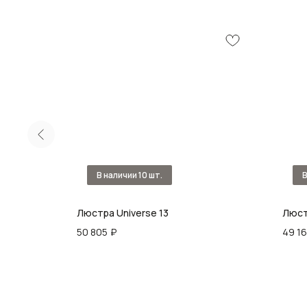
Люстра Universe 13
Люст
50 805
₽
49 1