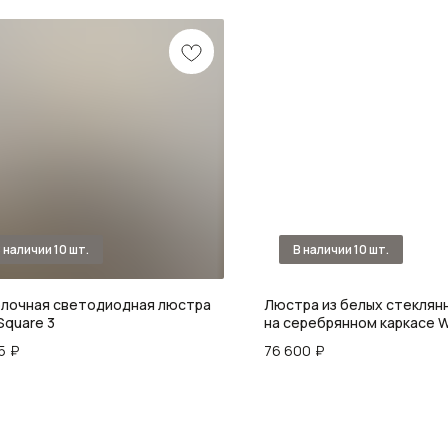
лочная светодиодная люстра
Люстра из белых стеклян
Square 3
на серебрянном каркасе W
Glowing Reflectors
5
₽
76 600
₽