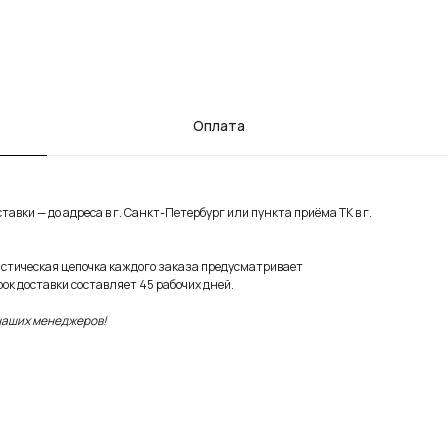
Оплата
авки — до адреса в г. Санкт-Петербург или пункта приёма ТК в г.
истическая цепочка каждого заказа предусматривает
ок доставки составляет 45 рабочих дней.
 наших менеджеров!