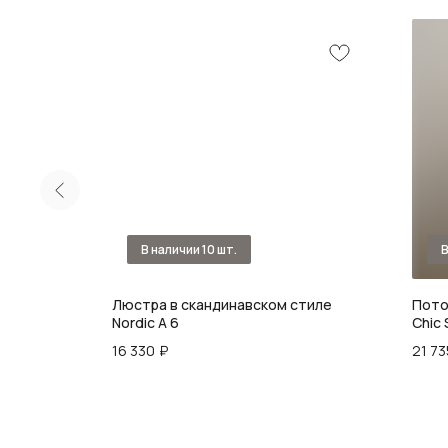
C 120см
Люстра в скандинавcком стиле
Пото
Nordiс A 6
Chic 
16 330
₽
21 73