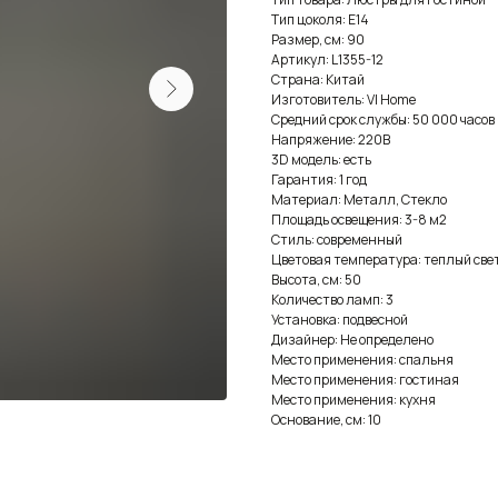
Тип цоколя: E14
Размер, см: 90
Артикул: L1355-12
Страна: Китай
Изготовитель: VI Home
Средний срок службы: 50 000 часов
Напряжение: 220В
3D модель: есть
Гарантия: 1 год
Материал: Металл, Стекло
Площадь освещения: 3-8 м2
Стиль: современный
Цветовая температура: теплый све
Высота, см: 50
Количество ламп: 3
Установка: подвесной
Дизайнер: Не определено
Место применения: спальня
Место применения: гостиная
Место применения: кухня
Основание, см: 10