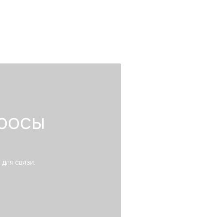
росы
 для связи.