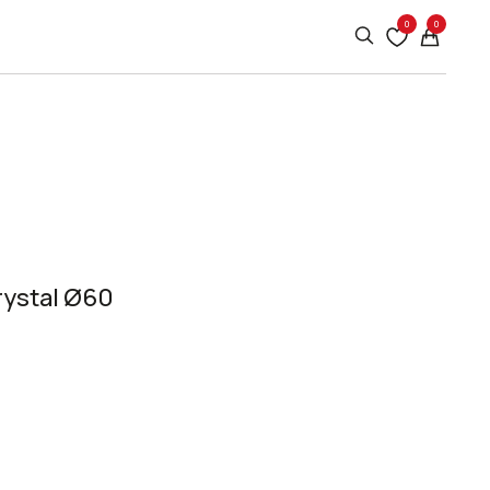
0
0
rystal Ø60