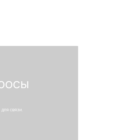
росы
 для связи.