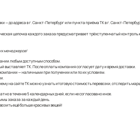
и — до адреса в г. Санкт-Петербург или пункта приёма ТК в г. Санкт-Петербур
ическая цепочка каждого заказа предусматривает трёхступенчатый контроль 
их менеджеров!
ании любым доступным способом.
ый выставляет ТК. После оплаты компания согласует дату и время доставки.
 компании — наличными при получении или по их условиям.
и.
ему на сайте ТК можно узнать итоговую стоимость перевозки, отследить марш
тно в течение 5 календарных дней, если не согласовано иное.
ммы заказа за каждый день.
возить ещё больше красивых вещей!