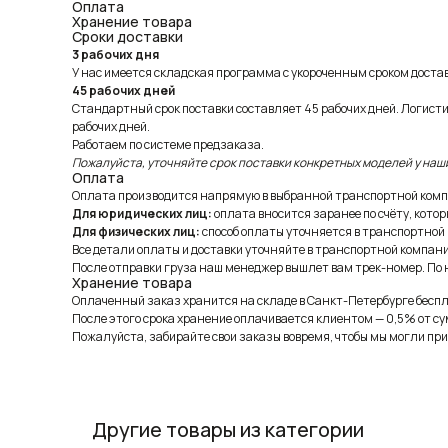
Оплата
Хранение товара
Сроки доставки
3 рабочих дня
У нас имеется складская программа с укороченным сроком доставк
45 рабочих дней
Стандартный срок поставки составляет 45 рабочих дней. Логист
рабочих дней.
Работаем по системе предзаказа.
Пожалуйста, уточняйте срок поставки конкретных моделей у наш
Оплата
Оплата производится напрямую в выбранной транспортной комп
Для юридических лиц:
оплата вносится заранее по счёту, котор
Для физических лиц:
способ оплаты уточняется в транспортной
Все детали оплаты и доставки уточняйте в транспортной компани
После отправки груза наш менеджер вышлет вам трек-номер. По н
Хранение товара
Оплаченный заказ хранится на складе в Санкт-Петербурге беспла
После этого срока хранение оплачивается клиентом — 0,5% от су
Пожалуйста, забирайте свои заказы вовремя, чтобы мы могли при
Другие товары из категории