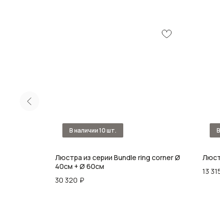
orizontal
Люстра из серии Bundle ring corner Ø
Люст
40см + Ø 60см
13 31
30 320
₽