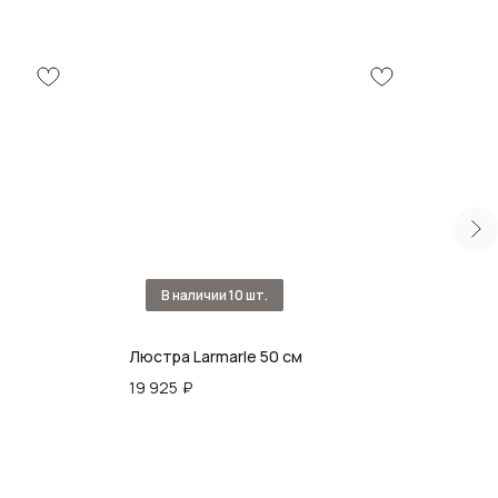
Люстра Larmarle 50 см
Люст
19 925
₽
47 9