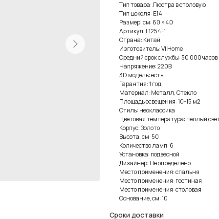
Тип товара: Люстра в столовую
Тип цоколя: E14
Размер, см: 60 × 40
Артикул: L1254-1
Страна: Китай
Изготовитель: VI Home
Средний срок службы: 50 000 часов
Напряжение: 220В
3D модель: есть
Гарантия: 1 год
Материал: Металл, Стекло
Площадь освещения: 10-15 м2
Стиль: неоклассика
Цветовая температура: теплый све
Корпус: Золото
Высота, см: 50
Количество ламп: 6
Установка: подвесной
Дизайнер: Не определено
Место применения: спальня
Место применения: гостиная
Место применения: столовая
Основание, см: 10
Сроки доставки