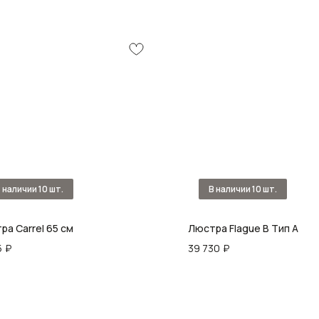
ра Carrel 65 см
Люстра Flague B Тип A
5
₽
39 730
₽