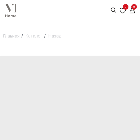
0
0
Главная
/
Каталог
/
Назад