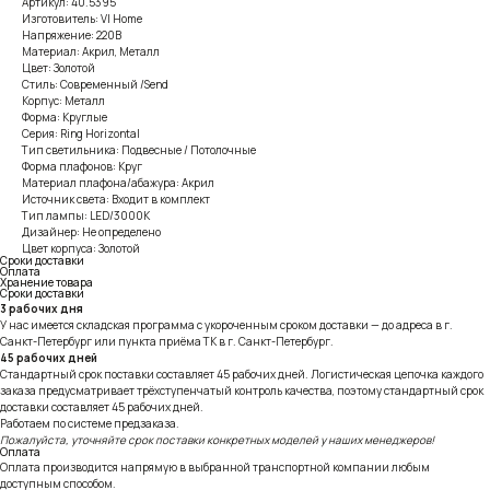
Артикул: 40.5395
Изготовитель: VI Home
Напряжение: 220В
Материал: Акрил, Металл
Цвет: Золотой
Стиль: Современный /Send
Корпус: Металл
Форма: Круглые
Серия: Ring Horizontal
Тип светильника: Подвесные / Потолочные
Форма плафонов: Круг
Материал плафона/абажура: Акрил
Источник света: Входит в комплект
Тип лампы: LED/3000K
Дизайнер: Не определено
Цвет корпуса: Золотой
Сроки доставки
Оплата
Хранение товара
Сроки доставки
3 рабочих дня
У нас имеется складская программа с укороченным сроком доставки — до адреса в г.
Санкт-Петербург или пункта приёма ТК в г. Санкт-Петербург.
45 рабочих дней
Стандартный срок поставки составляет 45 рабочих дней. Логистическая цепочка каждого
заказа предусматривает трёхступенчатый контроль качества, поэтому стандартный срок
доставки составляет 45 рабочих дней.
Работаем по системе предзаказа.
Пожалуйста, уточняйте срок поставки конкретных моделей у наших менеджеров!
Оплата
Оплата производится напрямую в выбранной транспортной компании любым
доступным способом.