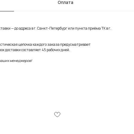
Оплата
авки — до адреса в г. Санкт-Петербург или пункта приёма ТК в г.
истическая цепочка каждого заказа предусматривает
ок доставки составляет 45 рабочих дней.
 наших менеджеров!