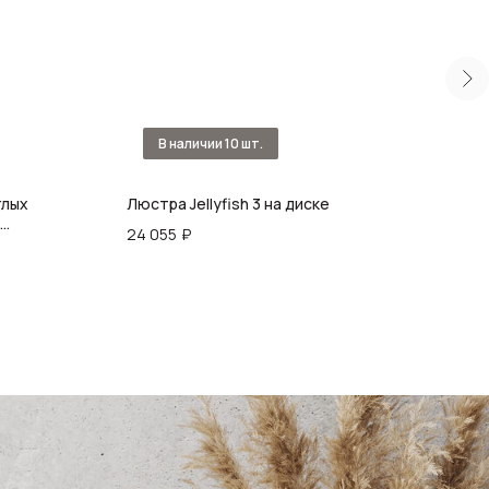
глых
Люстра Jellyfish 3 на диске
Люст
24 055
₽
67 0
ht