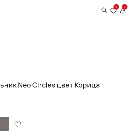
0
0
ник Neo Circles цвет Корица