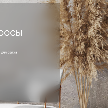
росы
 для связи.