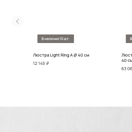
Люстра Light Ring A Ø 40 см
Люстр
40 с
12 145
₽
63 0