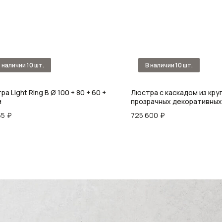
а Light Ring B Ø 100 + 80 + 60 +
Люстра с каскадом из кру
м
прозрачных декоративных
элементов Harmony of Lig
65
₽
725 600
₽