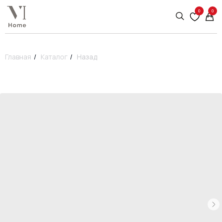
0
0
Главная
/
Каталог
/
Назад