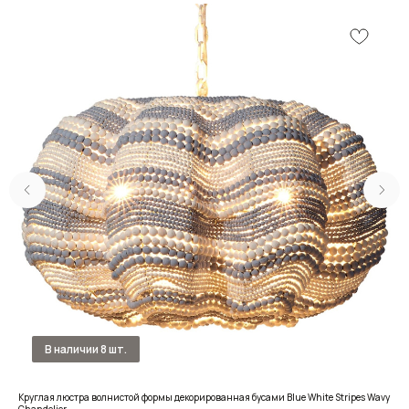
Круглая люстра волнистой формы декорированная бусами Blue White Stripes Wavy
Диз
Chandelier