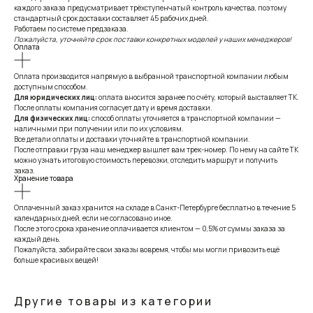
каждого заказа предусматривает трёхступенчатый контроль качества, поэтому
стандартный срок доставки составляет 45 рабочих дней.
Работаем по системе предзаказа.
Пожалуйста, уточняйте срок поставки конкретных моделей у наших менеджеров!
Оплата
Оплата производится напрямую в выбранной транспортной компании любым
доступным способом.
Для юридических лиц:
оплата вносится заранее по счёту, который выставляет ТК.
После оплаты компания согласует дату и время доставки.
Для физических лиц:
способ оплаты уточняется в транспортной компании —
наличными при получении или по их условиям.
Все детали оплаты и доставки уточняйте в транспортной компании.
После отправки груза наш менеджер вышлет вам трек-номер. По нему на сайте ТК
можно узнать итоговую стоимость перевозки, отследить маршрут и получить
заказ.
Хранение товара
Оплаченный заказ хранится на складе в Санкт-Петербурге бесплатно в течение 5
календарных дней, если не согласовано иное.
После этого срока хранение оплачивается клиентом — 0,5% от суммы заказа за
каждый день.
Пожалуйста, забирайте свои заказы вовремя, чтобы мы могли привозить ещё
больше красивых вещей!
Другие товары из категории