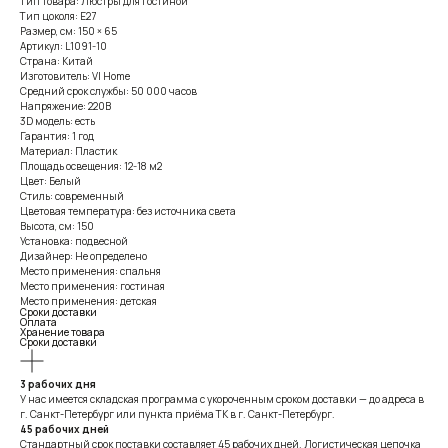
Тип товара: Люстры для гостиной
Тип цоколя: E27
Размер, см: 150 × 65
Артикул: L1091-10
Страна: Китай
Изготовитель: VI Home
Средний срок службы: 50 000 часов
Напряжение: 220В
3D модель: есть
Гарантия: 1 год
Материал: Пластик
Площадь освещения: 12-18 м2
Цвет: Белый
Стиль: современный
Цветовая температура: без источника света
Высота, см: 150
Установка: подвесной
Дизайнер: Не определено
Место применения: спальня
Место применения: гостиная
Место применения: детская
Сроки доставки
Оплата
Хранение товара
Сроки доставки
3 рабочих дня
У нас имеется складская программа с укороченным сроком доставки — до адреса в
г. Санкт-Петербург или пункта приёма ТК в г. Санкт-Петербург.
45 рабочих дней
Стандартный срок поставки составляет 45 рабочих дней. Логистическая цепочка