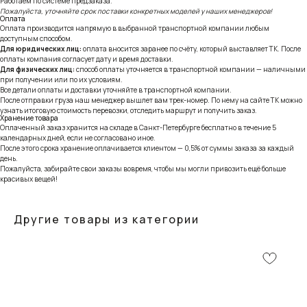
Работаем по системе предзаказа.
Пожалуйста, уточняйте срок поставки конкретных моделей у наших менеджеров!
Оплата
Оплата производится напрямую в выбранной транспортной компании любым
доступным способом.
Для юридических лиц:
оплата вносится заранее по счёту, который выставляет ТК. После
оплаты компания согласует дату и время доставки.
Для физических лиц:
способ оплаты уточняется в транспортной компании — наличными
при получении или по их условиям.
Все детали оплаты и доставки уточняйте в транспортной компании.
После отправки груза наш менеджер вышлет вам трек-номер. По нему на сайте ТК можно
узнать итоговую стоимость перевозки, отследить маршрут и получить заказ.
Хранение товара
Оплаченный заказ хранится на складе в Санкт-Петербурге бесплатно в течение 5
календарных дней, если не согласовано иное.
После этого срока хранение оплачивается клиентом — 0,5% от суммы заказа за каждый
день.
Пожалуйста, забирайте свои заказы вовремя, чтобы мы могли привозить ещё больше
красивых вещей!
Другие товары из категории