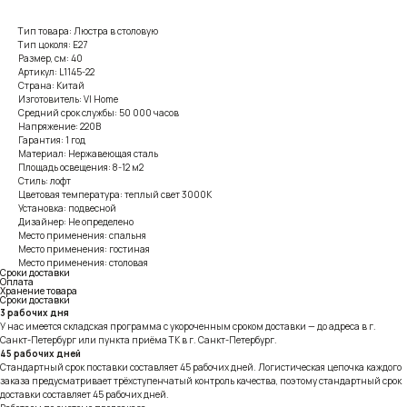
Тип товара: Люстра в столовую
Тип цоколя: E27
Размер, см: 40
Артикул: L1145-22
Страна: Китай
Изготовитель: VI Home
Средний срок службы: 50 000 часов
Напряжение: 220В
Гарантия: 1 год
Материал: Нержавеющая сталь
Площадь освещения: 8-12 м2
Стиль: лофт
Цветовая температура: теплый свет 3000К
Установка: подвесной
Дизайнер: Не определено
Место применения: спальня
Место применения: гостиная
Место применения: столовая
Сроки доставки
Оплата
Хранение товара
Сроки доставки
3 рабочих дня
У нас имеется складская программа с укороченным сроком доставки — до адреса в г.
Санкт-Петербург или пункта приёма ТК в г. Санкт-Петербург.
45 рабочих дней
Стандартный срок поставки составляет 45 рабочих дней. Логистическая цепочка каждого
заказа предусматривает трёхступенчатый контроль качества, поэтому стандартный срок
доставки составляет 45 рабочих дней.