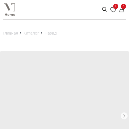
0
0
Главная
/
Каталог
/
Назад