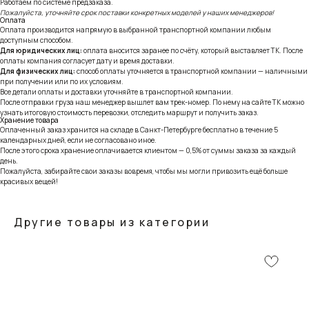
Работаем по системе предзаказа.
Пожалуйста, уточняйте срок поставки конкретных моделей у наших менеджеров!
Оплата
Оплата производится напрямую в выбранной транспортной компании любым
доступным способом.
Для юридических лиц:
оплата вносится заранее по счёту, который выставляет ТК. После
оплаты компания согласует дату и время доставки.
Для физических лиц:
способ оплаты уточняется в транспортной компании — наличными
при получении или по их условиям.
Все детали оплаты и доставки уточняйте в транспортной компании.
После отправки груза наш менеджер вышлет вам трек-номер. По нему на сайте ТК можно
узнать итоговую стоимость перевозки, отследить маршрут и получить заказ.
Хранение товара
Оплаченный заказ хранится на складе в Санкт-Петербурге бесплатно в течение 5
календарных дней, если не согласовано иное.
После этого срока хранение оплачивается клиентом — 0,5% от суммы заказа за каждый
день.
Пожалуйста, забирайте свои заказы вовремя, чтобы мы могли привозить ещё больше
красивых вещей!
Другие товары из категории