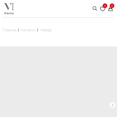
0
0
Главная
/
Каталог
/
Назад