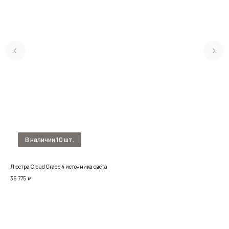
Люстра Cloud Grade 4 источника света
Люс
36 775
₽
58 