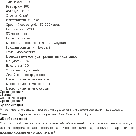
Тип цоколя: LED
Размер, см: 100
Артикул: L1811-8
Страна: Китай
Изготовитель: VI Home
Средний срок службы: 50 000 часов
Напряжение: 220В
3D модель: есть
Гарантия: 2 года
Материал: Нержавеющая сталь, Хрусталь
Площадь освещения: 15-20 м2
Стиль: неоклассика
Цветовая температура: трехцветный светодиод
Мощность: 68W
Высота, см: 100
Установка: подвесной
Дизайнер: Не определено
Место применения: спальня
Место применения: гостиная
Место применения: столовая
Сроки доставки
Оплата
Хранение товара
Сроки доставки
3 рабочих дня
У нас имеется складская программа с укороченным сроком доставки — до адреса в г.
Санкт-Петербург или пункта приёма ТК в г. Санкт-Петербург.
45 рабочих дней
Стандартный срок поставки составляет 45 рабочих дней. Логистическая цепочка каждого
заказа предусматривает трёхступенчатый контроль качества, поэтому стандартный срок
доставки составляет 45 рабочих дней.