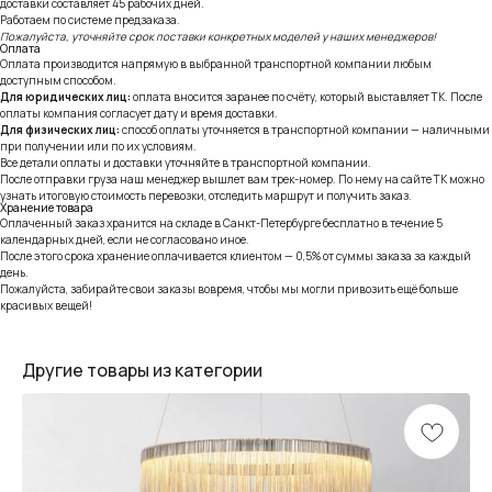
доставки составляет 45 рабочих дней.
Работаем по системе предзаказа.
Пожалуйста, уточняйте срок поставки конкретных моделей у наших менеджеров!
Оплата
Оплата производится напрямую в выбранной транспортной компании любым
доступным способом.
Для юридических лиц:
оплата вносится заранее по счёту, который выставляет ТК. После
оплаты компания согласует дату и время доставки.
Для физических лиц:
способ оплаты уточняется в транспортной компании — наличными
при получении или по их условиям.
Все детали оплаты и доставки уточняйте в транспортной компании.
После отправки груза наш менеджер вышлет вам трек-номер. По нему на сайте ТК можно
узнать итоговую стоимость перевозки, отследить маршрут и получить заказ.
Хранение товара
Оплаченный заказ хранится на складе в Санкт-Петербурге бесплатно в течение 5
календарных дней, если не согласовано иное.
После этого срока хранение оплачивается клиентом — 0,5% от суммы заказа за каждый
день.
Пожалуйста, забирайте свои заказы вовремя, чтобы мы могли привозить ещё больше
красивых вещей!
Другие товары из категории