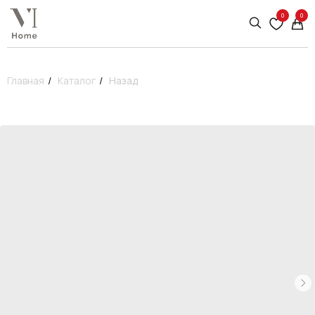
0
0
Главная
/
Каталог
/
Назад