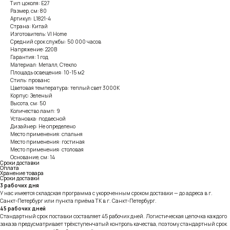
Тип цоколя: E27
Размер, см: 80
Артикул: L1821-4
Страна: Китай
Изготовитель: VI Home
Средний срок службы: 50 000 часов
Напряжение: 220В
Гарантия: 1 год
Материал: Металл, Стекло
Площадь освещения: 10-15 м2
Стиль: прованс
Цветовая температура: теплый свет 3000К
Корпус: Зеленый
Высота, см: 50
Количество ламп: 9
Установка: подвесной
Дизайнер: Не определено
Место применения: спальня
Место применения: гостиная
Место применения: столовая
Основание, см: 14
Сроки доставки
Оплата
Хранение товара
Сроки доставки
3 рабочих дня
У нас имеется складская программа с укороченным сроком доставки — до адреса в г.
Санкт-Петербург или пункта приёма ТК в г. Санкт-Петербург.
45 рабочих дней
Стандартный срок поставки составляет 45 рабочих дней. Логистическая цепочка каждого
заказа предусматривает трёхступенчатый контроль качества, поэтому стандартный срок