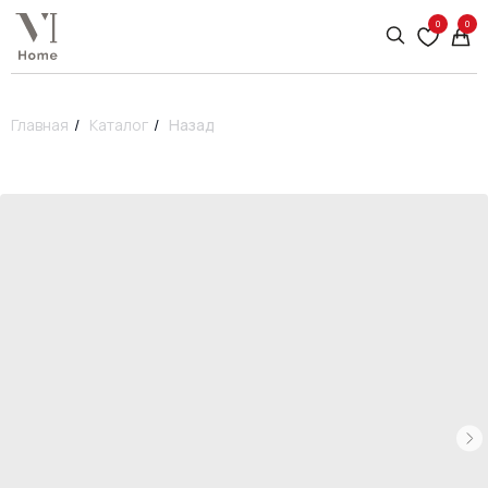
0
0
Главная
/
Каталог
/
Назад