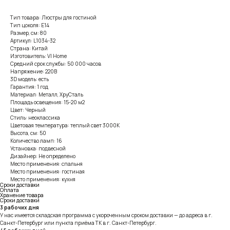
Тип товара: Люстры для гостиной
Тип цоколя: E14
Размер, см: 80
Артикул: L1034-32
Страна: Китай
Изготовитель: VI Home
Средний срок службы: 50 000 часов
Напряжение: 220В
3D модель: есть
Гарантия: 1 год
Материал: Металл, ХруСталь
Площадь освещения: 15-20 м2
Цвет: Черный
Стиль: неоклассика
Цветовая температура: теплый свет 3000К
Высота, см: 50
Количество ламп: 16
Установка: подвесной
Дизайнер: Не определено
Место применения: спальня
Место применения: гостиная
Место применения: кухня
Сроки доставки
Оплата
Хранение товара
Сроки доставки
3 рабочих дня
У нас имеется складская программа с укороченным сроком доставки — до адреса в г.
Санкт-Петербург или пункта приёма ТК в г. Санкт-Петербург.