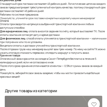
45 рабочих дней
Стандартный срок поставки составляет 45 рабочих дней. Логистическая цепочка каждого
заказа предусматривает трёхступенчатый контроль качества, поэтому стандартный срок
доставки составляет 45 рабочих дней.
Работаем по системе предзаказа.
Пожалуйста, уточняйте срок поставки конкретных моделей у наших менеджеров!
Оплата
Оплата производится напрямую в выбранной транспортной компании любым
доступным способом.
Для юридических лиц:
оплата вносится заранее по счёту, который выставляет ТК. После
оплаты компания согласует дату и время доставки.
Для физических лиц:
способ оплаты уточняется в транспортной компании — наличными
при получении или по их условиям.
Все детали оплаты и доставки уточняйте в транспортной компании.
После отправки груза наш менеджер вышлет вам трек-номер. По нему на сайте ТК можно
узнать итоговую стоимость перевозки, отследить маршрут и получить заказ.
Хранение товара
Оплаченный заказ хранится на складе в Санкт-Петербурге бесплатно в течение 5
календарных дней, если не согласовано иное.
После этого срока хранение оплачивается клиентом — 0,5% от суммы заказа за каждый
день.
Пожалуйста, забирайте свои заказы вовремя, чтобы мы могли привозить ещё больше
красивых вещей!
Другие товары из категории