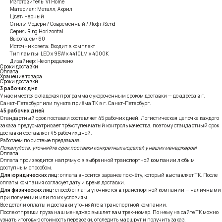
Изготовитель: VI Home
Материал: Металл, Акрил
Цвет: Черный
Стиль: Модерн / Современный / Лофт /Send
Серия: Ring Horizontal
Высота, см: 60
Источник света: Входит в комплект
Тип лампы: LED x 95W x 4410LM x 4000K
Дизайнер: Не определено
Сроки доставки
Оплата
Хранение товара
Сроки доставки
3 рабочих дня
У нас имеется складская программа с укороченным сроком доставки — до адреса в г.
Санкт-Петербург или пункта приёма ТК в г. Санкт-Петербург.
45 рабочих дней
Стандартный срок поставки составляет 45 рабочих дней. Логистическая цепочка каждого
заказа предусматривает трёхступенчатый контроль качества, поэтому стандартный срок
доставки составляет 45 рабочих дней.
Работаем по системе предзаказа.
Пожалуйста, уточняйте срок поставки конкретных моделей у наших менеджеров!
Оплата
Оплата производится напрямую в выбранной транспортной компании любым
доступным способом.
Для юридических лиц:
оплата вносится заранее по счёту, который выставляет ТК. После
оплаты компания согласует дату и время доставки.
Для физических лиц:
способ оплаты уточняется в транспортной компании — наличными
при получении или по их условиям.
Все детали оплаты и доставки уточняйте в транспортной компании.
После отправки груза наш менеджер вышлет вам трек-номер. По нему на сайте ТК можно
узнать итоговую стоимость перевозки, отследить маршрут и получить заказ.