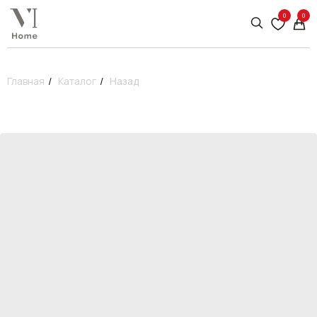
0
0
Главная
/
Каталог
/
Назад