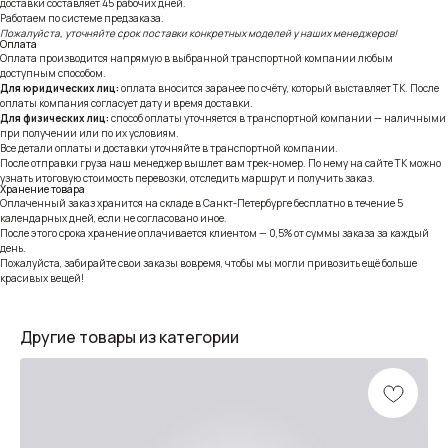
доставки составляет 45 рабочих дней.
Работаем по системе предзаказа.
Пожалуйста, уточняйте срок поставки конкретных моделей у наших менеджеров!
Оплата
Оплата производится напрямую в выбранной транспортной компании любым
доступным способом.
Для юридических лиц:
оплата вносится заранее по счёту, который выставляет ТК. После
оплаты компания согласует дату и время доставки.
Для физических лиц:
способ оплаты уточняется в транспортной компании — наличными
при получении или по их условиям.
Все детали оплаты и доставки уточняйте в транспортной компании.
После отправки груза наш менеджер вышлет вам трек-номер. По нему на сайте ТК можно
узнать итоговую стоимость перевозки, отследить маршрут и получить заказ.
Хранение товара
Оплаченный заказ хранится на складе в Санкт-Петербурге бесплатно в течение 5
календарных дней, если не согласовано иное.
После этого срока хранение оплачивается клиентом — 0,5% от суммы заказа за каждый
день.
Пожалуйста, забирайте свои заказы вовремя, чтобы мы могли привозить ещё больше
красивых вещей!
Другие товары из категории