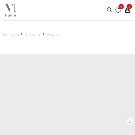
0
0
Главная
/
Каталог
/
Назад