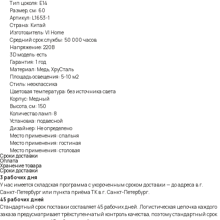
Тип цоколя: E14
Размер, см: 60
Артикул: L1653-1
Страна: Китай
Изготовитель: VI Home
Средний срок службы: 50 000 часов
Напряжение: 220В
3D модель: есть
Гарантия: 1 год
Материал: Медь, ХруСталь
Площадь освещения: 5-10 м2
Стиль: неоклассика
Цветовая температура: без источника света
Корпус: Медный
Высота, см: 150
Количество ламп: 8
Установка: подвесной
Дизайнер: Не определено
Место применения: спальня
Место применения: гостиная
Место применения: столовая
Сроки доставки
Оплата
Хранение товара
Сроки доставки
3 рабочих дня
У нас имеется складская программа с укороченным сроком доставки — до адреса в г.
Санкт-Петербург или пункта приёма ТК в г. Санкт-Петербург.
45 рабочих дней
Стандартный срок поставки составляет 45 рабочих дней. Логистическая цепочка каждого
заказа предусматривает трёхступенчатый контроль качества, поэтому стандартный срок