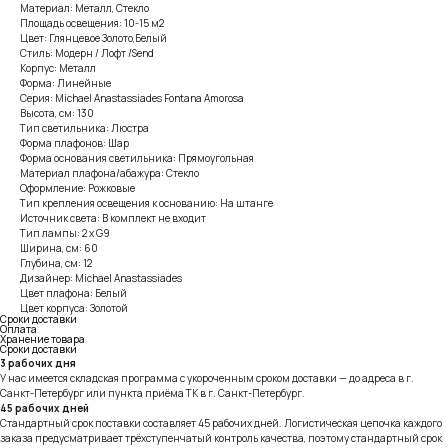
Материал: Металл, Стекло
Площадь освещения: 10-15 м2
Цвет: Глянцевое Золото,Белый
Стиль: Модерн / Лофт /Send
Корпус: Металл
Форма: Линейные
Серия: Michael Anastassiades Fontana Amorosa
Высота, см: 130
Тип светильника: Люстра
Форма плафонов: Шар
Форма основания светильника: Прямоугольная
Материал плафона/абажура: Стекло
Оформление: Рожковые
Тип крепления освещения к основанию: На штанге
Источник света: В комплект не входит
Тип лампы: 2 x G9
Ширина, см: 60
Глубина, см: 12
Дизайнер: Michael Anastassiades
Цвет плафона: Белый
Цвет корпуса: Золотой
Сроки доставки
Оплата
Хранение товара
Сроки доставки
3 рабочих дня
У нас имеется складская программа с укороченным сроком доставки — до адреса в г.
Санкт-Петербург или пункта приёма ТК в г. Санкт-Петербург.
45 рабочих дней
Стандартный срок поставки составляет 45 рабочих дней. Логистическая цепочка каждого
заказа предусматривает трёхступенчатый контроль качества, поэтому стандартный срок