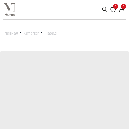
0
0
Главная
/
Каталог
/
Назад