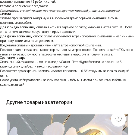
доставки составляет 45 рабочих дней.
Работаем по системе предзаказа.
Пожалуйста, уточняйте срок поставки конкретных моделей у наших менеджеров!
Оплата
Оплата производится напрямую в выбранной транспортной компании любым
доступным способом.
Для юридических лиц:
оплата вносится заранее по счёту, который выставляет ТК. После
оплаты компания согласует дату и время доставки.
Для физических лиц:
способ оплаты уточняется в транспортной компании — наличными
при получении или по их условиям.
Все детали оплаты и доставки уточняйте в транспортной компании.
После отправки груза наш менеджер вышлет вам трек-номер. По нему на сайте ТК можно
узнать итоговую стоимость перевозки, отследить маршрут и получить заказ.
Хранение товара
Оплаченный заказ хранится на складе в Санкт-Петербурге бесплатно в течение 5
календарных дней, если не согласовано иное.
После этого срока хранение оплачивается клиентом — 0,5% от суммы заказа за каждый
день.
Пожалуйста, забирайте свои заказы вовремя, чтобы мы могли привозить ещё больше
красивых вещей!
Другие товары из категории