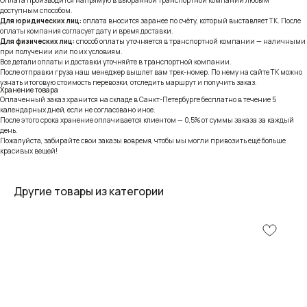
доступным способом.
Для юридических лиц:
оплата вносится заранее по счёту, который выставляет ТК. После
оплаты компания согласует дату и время доставки.
Для физических лиц:
способ оплаты уточняется в транспортной компании — наличными
при получении или по их условиям.
Все детали оплаты и доставки уточняйте в транспортной компании.
После отправки груза наш менеджер вышлет вам трек-номер. По нему на сайте ТК можно
узнать итоговую стоимость перевозки, отследить маршрут и получить заказ.
Хранение товара
Оплаченный заказ хранится на складе в Санкт-Петербурге бесплатно в течение 5
календарных дней, если не согласовано иное.
После этого срока хранение оплачивается клиентом — 0,5% от суммы заказа за каждый
день.
Пожалуйста, забирайте свои заказы вовремя, чтобы мы могли привозить ещё больше
красивых вещей!
Другие товары из категории