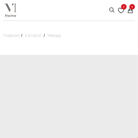
0
0
Главная
/
Каталог
/
Назад