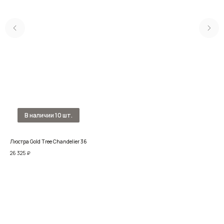
Люстра Gold Tree Chandelier​ 36
Люс
26 325
₽
98 