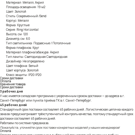
Материал: Металл, Акрил
Площадь освещения: 19 м2
Цвет: Золотой
Стиль: Современный /Send
Корпус: Металл
Форма: Круглые
Серия: Ring Horizontal
Высота, см: 120
Диаметр, см: 60
Тип светильника: Подвесные / Потолочные
Форма плафонов: Круг
Материал плафона/абажура: Акрил
Тип лампы: Светодиодная Светодиодная
Дизайнер: Не определено
Цвет плафона: Белый
Цвет корпуса: Золотой
Класс защиты: IP20 IP20
Сроки доставки
Оплата
Хранение товара
Сроки доставки
3 рабочих дня
У нас имеется складская программа с укороченным сроком доставки — до адреса в г.
Санкт-Петербург или пункта приёма ТК в г. Санкт-Петербург.
45 рабочих дней
Стандартный срок поставки составляет 45 рабочих дней. Логистическая цепочка каждого
заказа предусматривает трёхступенчатый контроль качества, поэтому стандартный срок
доставки составляет 45 рабочих дней.
Работаем по системе предзаказа.
Пожалуйста, уточняйте срок поставки конкретных моделей у наших менеджеров!
Оплата
Оплата производится напрямую в выбранной транспортной компании любым