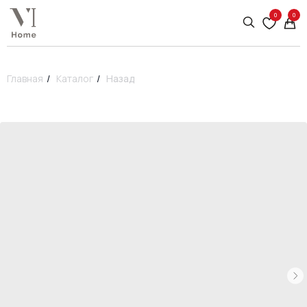
0
0
Главная
/
Каталог
/
Назад