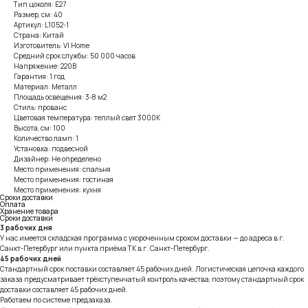
Тип цоколя: E27
Размер, см: 40
Артикул: L1052-1
Страна: Китай
Изготовитель: VI Home
Средний срок службы: 50 000 часов
Напряжение: 220В
Гарантия: 1 год
Материал: Металл
Площадь освещения: 3-8 м2
Стиль: прованс
Цветовая температура: теплый свет 3000К
Высота, см: 100
Количество ламп: 1
Установка: подвесной
Дизайнер: Не определено
Место применения: спальня
Место применения: гостиная
Место применения: кухня
Сроки доставки
Оплата
Хранение товара
Сроки доставки
3 рабочих дня
У нас имеется складская программа с укороченным сроком доставки — до адреса в г.
Санкт-Петербург или пункта приёма ТК в г. Санкт-Петербург.
45 рабочих дней
Стандартный срок поставки составляет 45 рабочих дней. Логистическая цепочка каждого
заказа предусматривает трёхступенчатый контроль качества, поэтому стандартный срок
доставки составляет 45 рабочих дней.
Работаем по системе предзаказа.