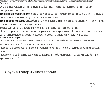
Пожалуйста, уточняйте срок поставки конкретных моделей у наших менеджеров!
Оплата
Оплата производится напрямую в выбранной транспортной компании любым
доступным способом.
Для юридических лиц:
оплата вносится заранее по счёту, который выставляет ТК. После
оплаты компания согласует дату и время доставки.
Для физических лиц:
способ оплаты уточняется в транспортной компании — наличными
при получении или по их условиям.
Все детали оплаты и доставки уточняйте в транспортной компании.
После отправки груза наш менеджер вышлет вам трек-номер. По нему на сайте ТК можно
узнать итоговую стоимость перевозки, отследить маршрут и получить заказ.
Хранение товара
Оплаченный заказ хранится на складе в Санкт-Петербурге бесплатно в течение 5
календарных дней, если не согласовано иное.
После этого срока хранение оплачивается клиентом — 0,5% от суммы заказа за каждый
день.
Пожалуйста, забирайте свои заказы вовремя, чтобы мы могли привозить ещё больше
красивых вещей!
Другие товары из категории