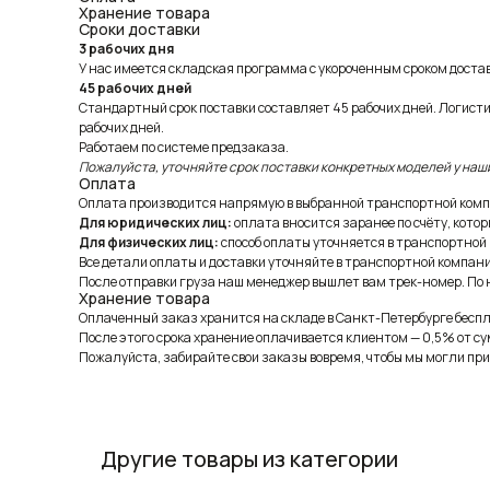
Хранение товара
Сроки доставки
3 рабочих дня
У нас имеется складская программа с укороченным сроком доставк
45 рабочих дней
Стандартный срок поставки составляет 45 рабочих дней. Логист
рабочих дней.
Работаем по системе предзаказа.
Пожалуйста, уточняйте срок поставки конкретных моделей у наш
Оплата
Оплата производится напрямую в выбранной транспортной комп
Для юридических лиц:
оплата вносится заранее по счёту, котор
Для физических лиц:
способ оплаты уточняется в транспортной
Все детали оплаты и доставки уточняйте в транспортной компани
После отправки груза наш менеджер вышлет вам трек-номер. По н
Хранение товара
Оплаченный заказ хранится на складе в Санкт-Петербурге беспла
После этого срока хранение оплачивается клиентом — 0,5% от су
Пожалуйста, забирайте свои заказы вовремя, чтобы мы могли при
Другие товары из категории