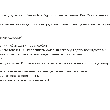
и — до адреса в г. Санкт-Петербург или пункта приёма ТК в г. Санкт-Петербур
ическая цепочка каждого заказа предусматривает трёхступенчатый контроль 
их менеджеров!
ании любым доступным способом.
ый выставляет ТК. После оплаты компания согласует дату и время доставки.
 компании — наличными при получении или по их условиям.
и.
ему на сайте ТК можно узнать итоговую стоимость перевозки, отследить марш
тно в течение 5 календарных дней, если не согласовано иное.
ммы заказа за каждый день.
возить ещё больше красивых вещей!