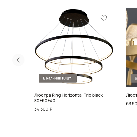
Люстра Ring Horizontal Trio black
Люст
80+60+40
63 5
34 300
₽