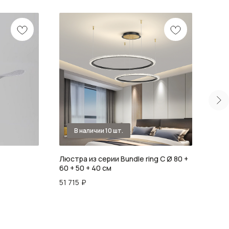
Люстра из серии Bundle ring C Ø 80 +
Люст
60 + 50 + 40 см
35 4
51 715
₽