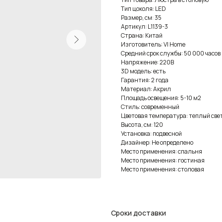
Тип цоколя: LED
Размер, см: 35
Артикул: L1139-3
Страна: Китай
Изготовитель: VI Home
Средний срок службы: 50 000 часов
Напряжение: 220В
3D модель: есть
Гарантия: 2 года
Материал: Акрил
Площадь освещения: 5-10 м2
Стиль: современный
Цветовая температура: теплый све
Высота, см: 120
Установка: подвесной
Дизайнер: Не определено
Место применения: спальня
Место применения: гостиная
Место применения: столовая
Сроки доставки