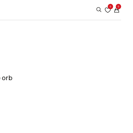
0
0
 orb