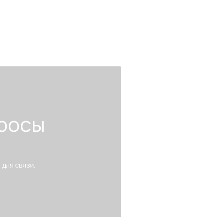
росы
 для связи.