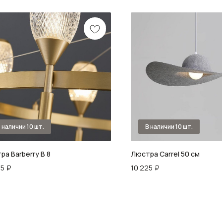
ра Barberry B 8
Люстра Carrel 50 см
05
₽
10 225
₽