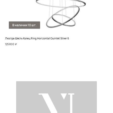
Люстра Шесть Колец Ring Horizontal Quintet Silver 6
Люс
125 800
₽
42 