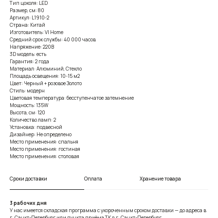
Тип цоколя: LED
Размер, см: 80
Артикул: L1910-2
Страна: Китай
Изготовитель: VI Home
Средний срок службы: 40 000 часов
Напряжение: 220В
3D модель: есть
Гарантия: 2 года
Материал: Алюминий, Стекло
Площадь освещения: 10-15 м2
Цвет: Черный + розовое Золото
Стиль: модерн
Цветовая температура: бесступенчатое затемнение
Мощность: 135W
Высота, см: 120
Количество ламп: 2
Установка: подвесной
Дизайнер: Не определено
Место применения: спальня
Место применения: гостиная
Место применения: столовая
Сроки доставки
Оплата
Хранение товара
3 рабочих дня
У нас имеется складская программа с укороченным сроком доставки — до адреса в
г. Санкт-Петербург или пункта приёма ТК в г. Санкт-Петербург.