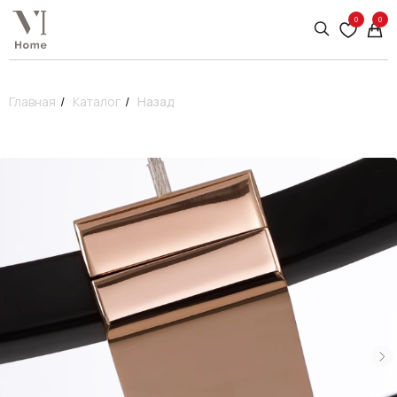
0
0
Главная
/
Каталог
/
Назад