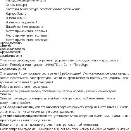
Площадь освещения: 8-12 м2
Стиль: модерн
Цветовая температура: бесступенчатое затемнение
Корпус: Золото
Высота, см: 150
Установка: подвесной
Дизайнер: Не определено
Место применения: спальня
Место применения: гостиная
Место применения: столовая
Сроки доставки
Оплата
Хранение товара
Сроки доставки
3 рабочих дня
У нас имеется складская программа с укороченным сроком доставки — до адреса в г.
Санкт-Петербург или пункта приёма ТК в г. Санкт-Петербург.
45 рабочих дней
Стандартный срок поставки составляет 45 рабочих дней. Логистическая цепочка каждого
заказа предусматривает трёхступенчатый контроль качества, поэтому стандартный срок
доставки составляет 45 рабочих дней.
Работаем по системе предзаказа.
Пожалуйста, уточняйте срок поставки конкретных моделей у наших менеджеров!
Оплата
Оплата производится напрямую в выбранной транспортной компании любым
доступным способом.
Для юридических лиц:
оплата вносится заранее по счёту, который выставляет ТК. После
оплаты компания согласует дату и время доставки.
Для физических лиц:
способ оплаты уточняется в транспортной компании — наличными
при получении или по их условиям.
Все детали оплаты и доставки уточняйте в транспортной компании.
После отправки груза наш менеджер вышлет вам трек-номер. По нему на сайте ТК можно