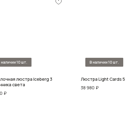
лочная люстра Iceberg 3
Люстра Light Cards 5
чника света
38 980
₽
00
₽