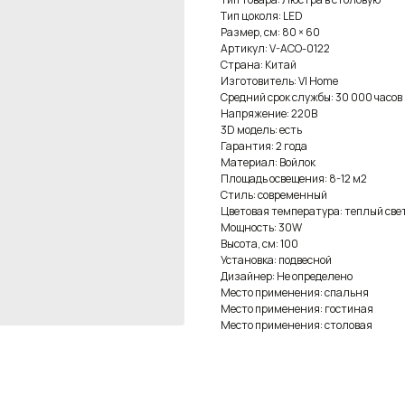
Тип цоколя: LED
Размер, см: 80 × 60
Артикул: V-ACO-0122
Страна: Китай
Изготовитель: VI Home
Средний срок службы: 30 000 часов
Напряжение: 220В
3D модель: есть
Гарантия: 2 года
Материал: Войлок
Площадь освещения: 8-12 м2
Стиль: современный
Цветовая температура: теплый све
Мощность: 30W
Высота, см: 100
Установка: подвесной
Дизайнер: Не определено
Место применения: спальня
Место применения: гостиная
Место применения: столовая