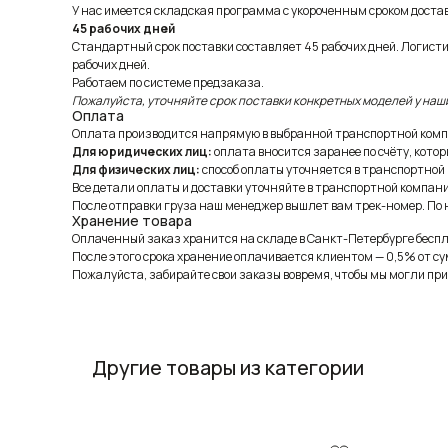
У нас имеется складская программа с укороченным сроком доставк
45 рабочих дней
Стандартный срок поставки составляет 45 рабочих дней. Логист
рабочих дней.
Работаем по системе предзаказа.
Пожалуйста, уточняйте срок поставки конкретных моделей у наш
Оплата
Оплата производится напрямую в выбранной транспортной комп
Для юридических лиц:
оплата вносится заранее по счёту, котор
Для физических лиц:
способ оплаты уточняется в транспортной
Все детали оплаты и доставки уточняйте в транспортной компани
После отправки груза наш менеджер вышлет вам трек-номер. По н
Хранение товара
Оплаченный заказ хранится на складе в Санкт-Петербурге беспла
После этого срока хранение оплачивается клиентом — 0,5% от су
Пожалуйста, забирайте свои заказы вовремя, чтобы мы могли при
Другие товары из категории