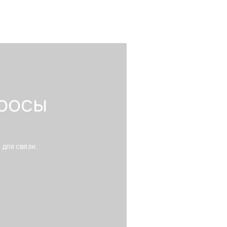
росы
 для связи.