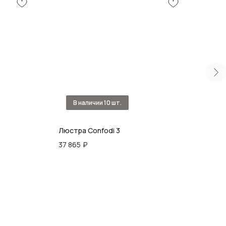
Люстра Confodi 3
Люст
37 865
₽
41 0