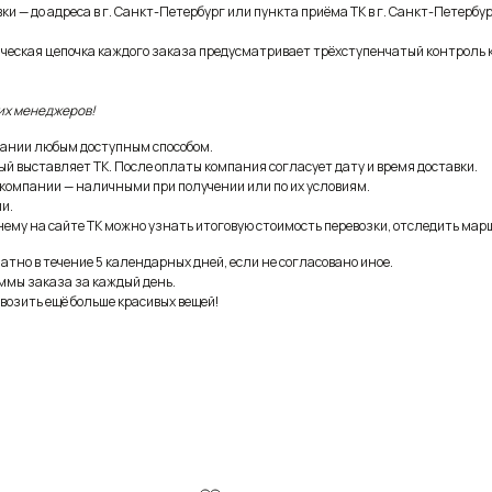
и — до адреса в г. Санкт-Петербург или пункта приёма ТК в г. Санкт-Петербур
ическая цепочка каждого заказа предусматривает трёхступенчатый контроль 
их менеджеров!
ании любым доступным способом.
ый выставляет ТК. После оплаты компания согласует дату и время доставки.
 компании — наличными при получении или по их условиям.
и.
ему на сайте ТК можно узнать итоговую стоимость перевозки, отследить марш
тно в течение 5 календарных дней, если не согласовано иное.
ммы заказа за каждый день.
возить ещё больше красивых вещей!